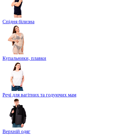
Спідня білизна
Купальники, плавки
Речі для вагітних та годуючих мам
Верхній одяг