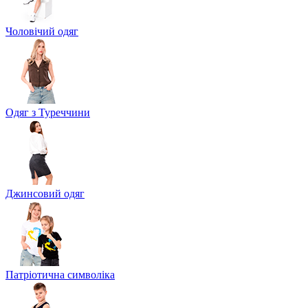
Чоловічий одяг
Одяг з Туреччини
Джинсовий одяг
Патріотична символіка