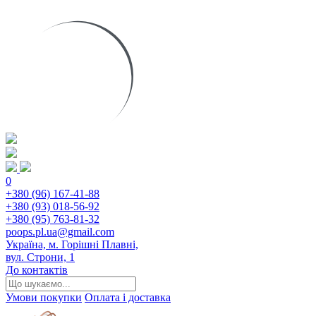
0
+380 (96) 167-41-88
+380 (93) 018-56-92
+380 (95) 763-81-32
poops.pl.ua@gmail.com
Україна, м. Горішні Плавні,
вул. Строни, 1
До контактів
Умови покупки
Оплата і доставка