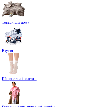
Товари для дому
Взуття
Шкарпетки і колготи
Головні убори, рукавиці, шарфи