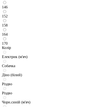
146
152
158
164
170
Колір
Електрик (м'яч)
Собачка
Діно (білий)
Різдво
Різдво
Чорн.синій (м'яч)