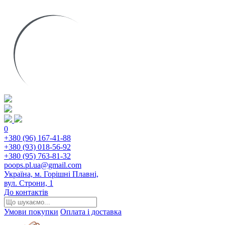
0
+380 (96) 167-41-88
+380 (93) 018-56-92
+380 (95) 763-81-32
poops.pl.ua@gmail.com
Україна, м. Горішні Плавні,
вул. Строни, 1
До контактів
Умови покупки
Оплата і доставка