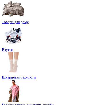
Товари для дому
Взуття
Шкарпетки і колготи
Головні убори, рукавиці, шарфи