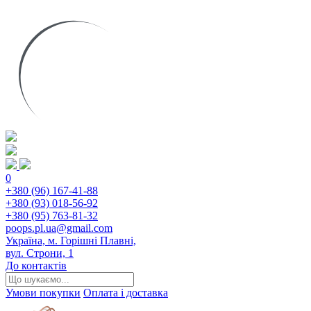
0
+380 (96) 167-41-88
+380 (93) 018-56-92
+380 (95) 763-81-32
poops.pl.ua@gmail.com
Україна, м. Горішні Плавні,
вул. Строни, 1
До контактів
Умови покупки
Оплата і доставка