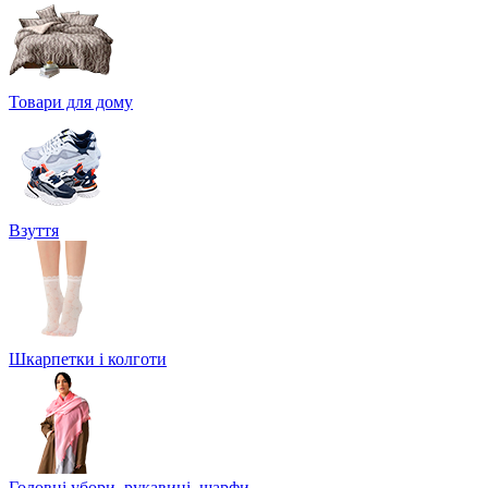
Товари для дому
Взуття
Шкарпетки і колготи
Головні убори, рукавиці, шарфи