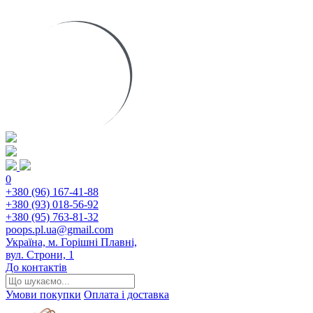
0
+380 (96) 167-41-88
+380 (93) 018-56-92
+380 (95) 763-81-32
poops.pl.ua@gmail.com
Україна, м. Горішні Плавні,
вул. Строни, 1
До контактів
Умови покупки
Оплата і доставка