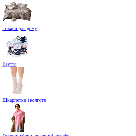
Товари для дому
Взуття
Шкарпетки і колготи
Головні убори, рукавиці, шарфи