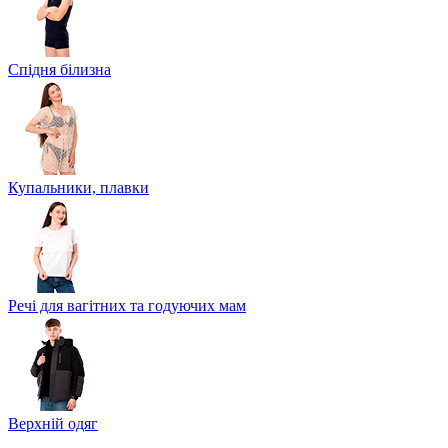
Спідня білизна
Купальники, плавки
Речі для вагітних та годуючих мам
Верхній одяг