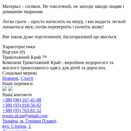
Матеріал – силікон. Не токсичний, не заподіє шкоди людям і
домашнім тваринам.
Легко грати – просто натисніть на міхур, і він видасть легкий
лопаються звук; потім переверніть і почніть знову!
Він також дуже портативний, багаторазовий що миється.
Характеристики
Відгуки (0)
Трикотажний Край ™
Компанія Трикотажний Край - виробник недорогого та
якісного трикотажного одягу для дітей та дорослих.
Соціальні мережі
Новини
,
Статті
Наші перемоги
Наші контакти
+380 (96) 167-41-88
+380 (93) 018-56-92
+380 (95) 763-81-32
poops.pl.ua@gmail.com
Україна, м. Горішні Плавні,
вул. Строни, 1