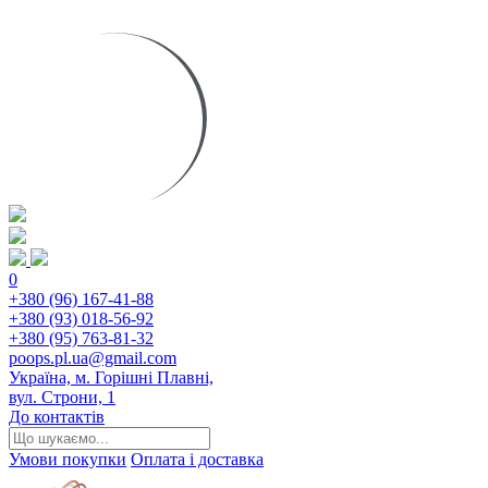
0
+380 (96) 167-41-88
+380 (93) 018-56-92
+380 (95) 763-81-32
poops.pl.ua@gmail.com
Україна, м. Горішні Плавні,
вул. Строни, 1
До контактів
Умови покупки
Оплата і доставка