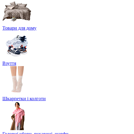
Товари для дому
Взуття
Шкарпетки і колготи
Головні убори, рукавиці, шарфи