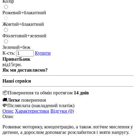
Колір
Рожевий+блакитний
Жовтий+блакитний
Фіолетовий+зелений
Зелений+беж
К-сть:
Купити
ПриватБанк
від
15
грн.
Як ми доставляємо?
Наші сервіси
📦
Повернення та обмін протягом
14 днів
🚚
Легке
повернення
💸
Післяплата
(накладений платіж)
Опис
Характеристики
Відгуки (0)
Опис
Розвиває моторику, концентрацію, а також логічне мислення у
дитини, а дорослим допомагає розслабитися і зняти напругу.