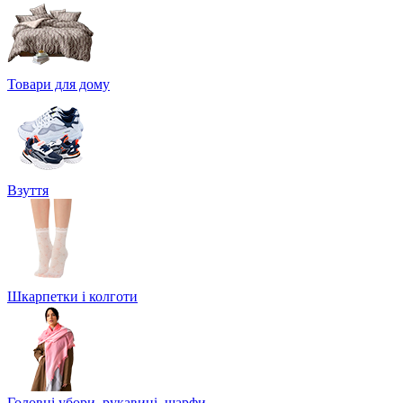
Товари для дому
Взуття
Шкарпетки і колготи
Головні убори, рукавиці, шарфи