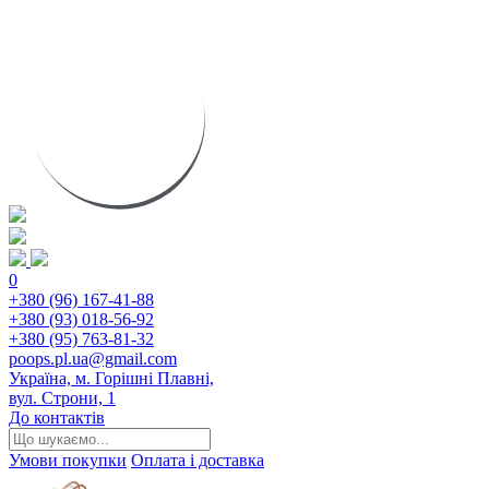
0
+380 (96) 167-41-88
+380 (93) 018-56-92
+380 (95) 763-81-32
poops.pl.ua@gmail.com
Україна, м. Горішні Плавні,
вул. Строни, 1
До контактів
Умови покупки
Оплата і доставка