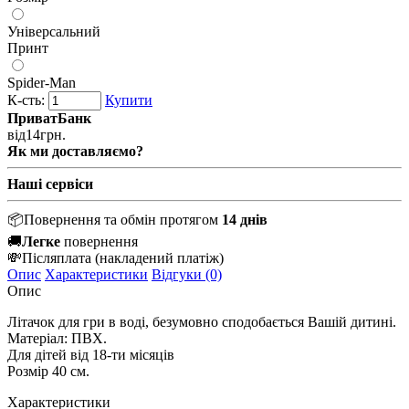
Універсальний
Принт
Spider-Man
К-сть:
Купити
ПриватБанк
від
14
грн.
Як ми доставляємо?
Наші сервіси
📦
Повернення та обмін протягом
14 днів
🚚
Легке
повернення
💸
Післяплата
(накладений платіж)
Опис
Характеристики
Відгуки (0)
Опис
Літачок для гри в воді, безумовно сподобається Вашій дитині.
Матеріал: ПВХ.
Для дітей від 18-ти місяців
Розмір 40 см.
Характеристики