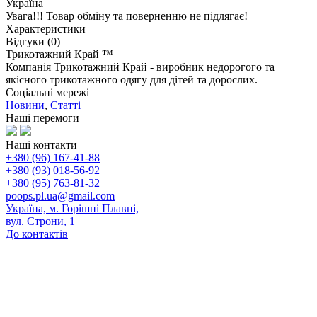
Україна
Увага!!!
Товар
обміну та поверненню не
підлягає
!
Характеристики
Відгуки (0)
Трикотажний Край ™
Компанія Трикотажний Край - виробник недорогого та
якісного трикотажного одягу для дітей та дорослих.
Соціальні мережі
Новини
,
Статті
Наші перемоги
Наші контакти
+380 (96) 167-41-88
+380 (93) 018-56-92
+380 (95) 763-81-32
poops.pl.ua@gmail.com
Україна, м. Горішні Плавні,
вул. Строни, 1
До контактів