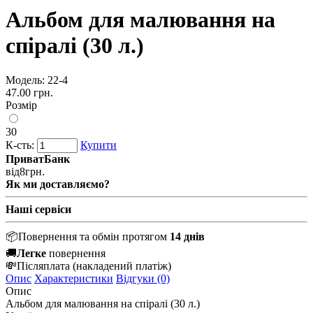
Альбом для малювання на
спіралі (30 л.)
Модель:
22-4
47.00 грн.
Розмір
30
К-сть:
Купити
ПриватБанк
від
8
грн.
Як ми доставляємо?
Наші сервіси
📦
Повернення та обмін протягом
14 днів
🚚
Легке
повернення
💸
Післяплата
(накладений платіж)
Опис
Характеристики
Відгуки (0)
Опис
Альбом
для
малювання
на
спіралі
(3
0
л
.
)