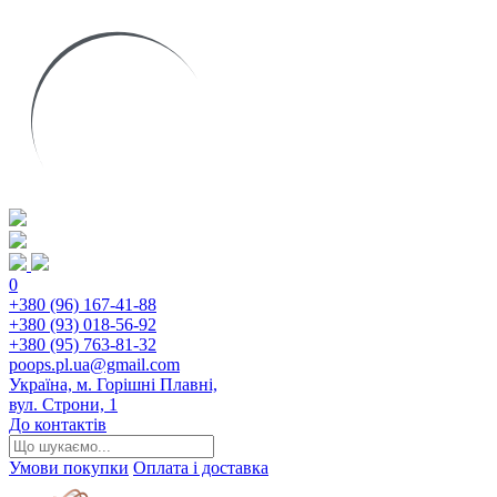
0
+380 (96) 167-41-88
+380 (93) 018-56-92
+380 (95) 763-81-32
poops.pl.ua@gmail.com
Україна, м. Горішні Плавні,
вул. Строни, 1
До контактів
Умови покупки
Оплата і доставка