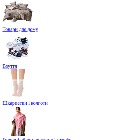
Товари для дому
Взуття
Шкарпетки і колготи
Головні убори, рукавиці, шарфи