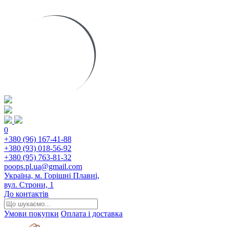
0
+380 (96) 167-41-88
+380 (93) 018-56-92
+380 (95) 763-81-32
poops.pl.ua@gmail.com
Україна, м. Горішні Плавні,
вул. Строни, 1
До контактів
Умови покупки
Оплата і доставка