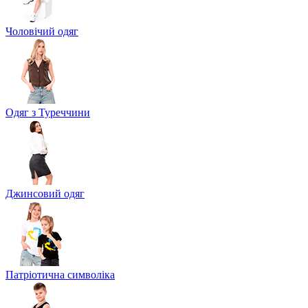
Чоловічий одяг
Одяг з Туреччини
Джинсовий одяг
Патріотична символіка