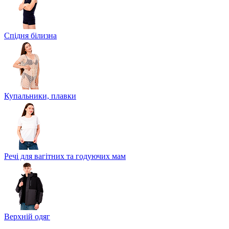
Спідня білизна
Купальники, плавки
Речі для вагітних та годуючих мам
Верхній одяг