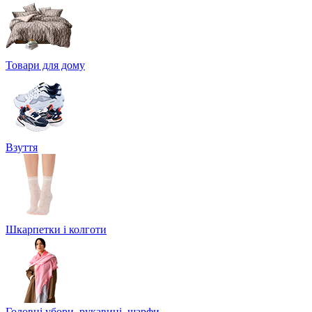
Товари для дому
Взуття
Шкарпетки і колготи
Головні убори, рукавиці, шарфи