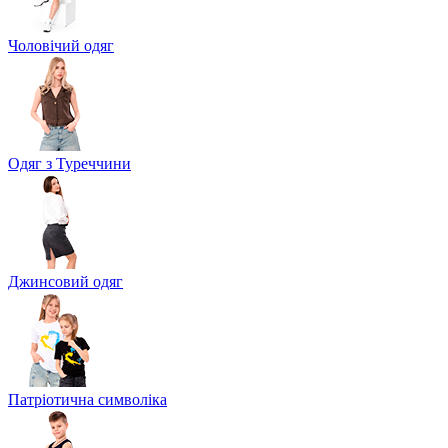
Чоловічий одяг
Одяг з Туреччини
Джинсовий одяг
Патріотична символіка