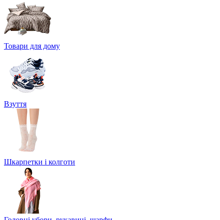
Товари для дому
Взуття
Шкарпетки і колготи
Головні убори, рукавиці, шарфи