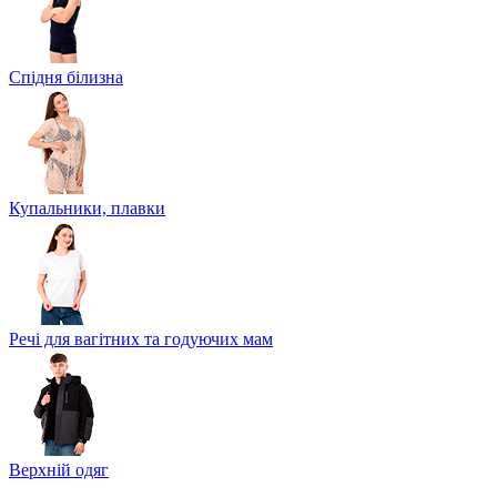
Спідня білизна
Купальники, плавки
Речі для вагітних та годуючих мам
Верхній одяг