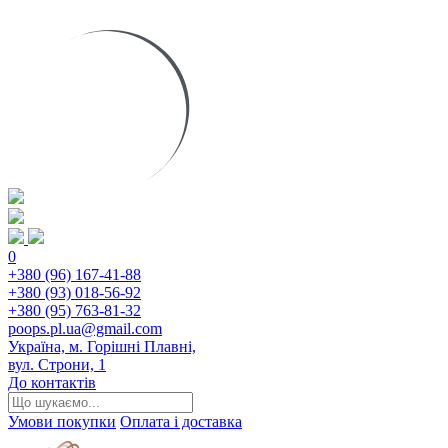
0
+380 (96) 167-41-88
+380 (93) 018-56-92
+380 (95) 763-81-32
poops.pl.ua@gmail.com
Україна, м. Горішні Плавні,
вул. Строни, 1
До контактів
Умови покупки
Оплата і доставка