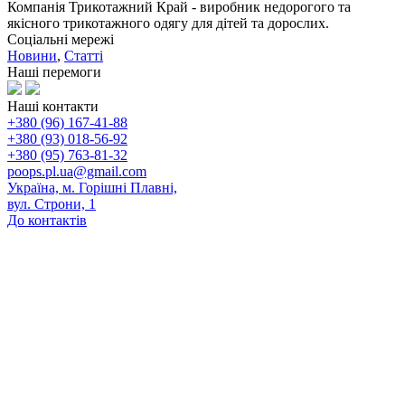
Компанія Трикотажний Край - виробник недорогого та
якісного трикотажного одягу для дітей та дорослих.
Соціальні мережі
Новини
,
Статті
Наші перемоги
Наші контакти
+380 (96) 167-41-88
+380 (93) 018-56-92
+380 (95) 763-81-32
poops.pl.ua@gmail.com
Україна, м. Горішні Плавні,
вул. Строни, 1
До контактів