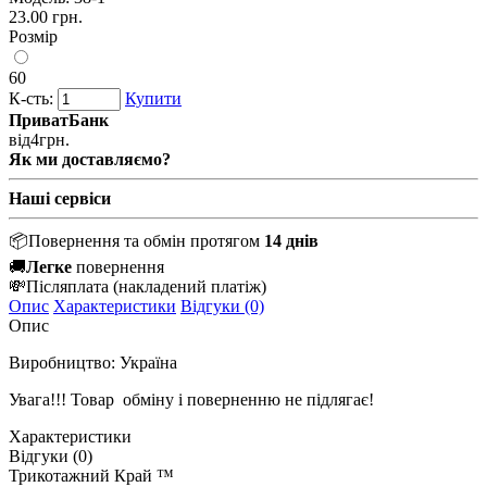
23.00 грн.
Розмір
60
К-сть:
Купити
ПриватБанк
від
4
грн.
Як ми доставляємо?
Наші сервіси
📦
Повернення та обмін протягом
14 днів
🚚
Легке
повернення
💸
Післяплата
(накладений платіж)
Опис
Характеристики
Відгуки (0)
Опис
Виробництво: Україна
Увага!!! Товар обміну і поверненню не підлягає!
Характеристики
Відгуки (0)
Трикотажний Край ™