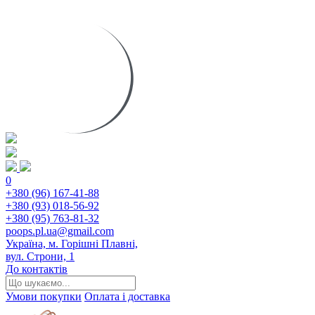
0
+380 (96) 167-41-88
+380 (93) 018-56-92
+380 (95) 763-81-32
poops.pl.ua@gmail.com
Україна, м. Горішні Плавні,
вул. Строни, 1
До контактів
Умови покупки
Оплата і доставка