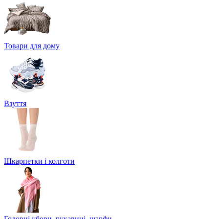
Товари для дому
Взуття
Шкарпетки і колготи
Головні убори, рукавиці, шарфи