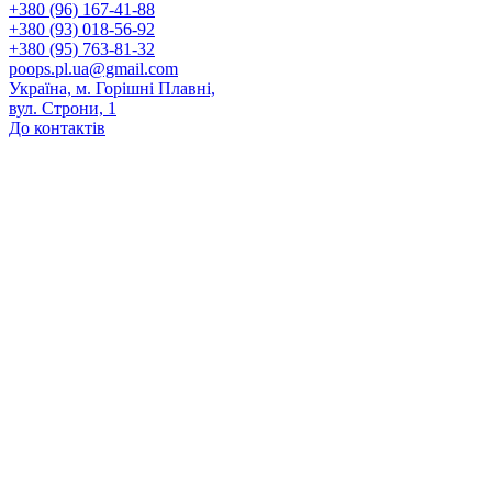
+380 (96) 167-41-88
+380 (93) 018-56-92
+380 (95) 763-81-32
poops.pl.ua@gmail.com
Україна, м. Горішні Плавні,
вул. Строни, 1
До контактів