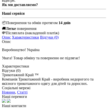
від
8
грн.
Як ми доставляємо?
Наші сервіси
📦
Повернення та обмін протягом
14 днів
🚚
Легке
повернення
💸
Післяплата
(накладений платіж)
Опис
Характеристики
Відгуки (0)
Опис
Виробництво! Україна
Увага! Товар обміну та поверненю не підлягає!
Характеристики
Відгуки (0)
Трикотажний Край ™
Компанія Трикотажний Край - виробник недорогого та
якісного трикотажного одягу для дітей та дорослих.
Соціальні мережі
Новини
,
Статті
Наші перемоги
Наші контакти