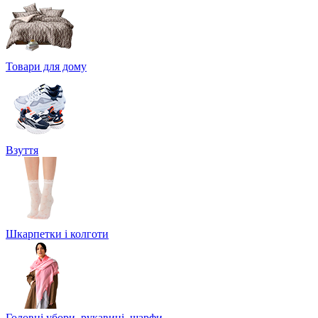
Товари для дому
Взуття
Шкарпетки і колготи
Головні убори, рукавиці, шарфи