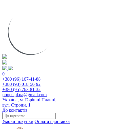
0
+380 (96) 167-41-88
+380 (93) 018-56-92
+380 (95) 763-81-32
poops.pl.ua@gmail.com
Україна, м. Горішні Плавні,
вул. Строни, 1
До контактів
Умови покупки
Оплата і доставка