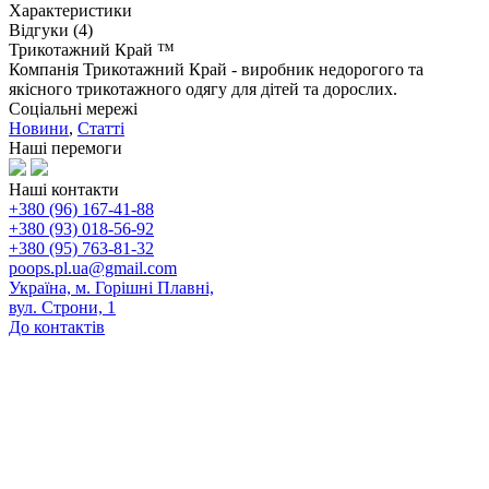
Характеристики
Відгуки (4)
Трикотажний Край ™
Компанія Трикотажний Край - виробник недорогого та
якісного трикотажного одягу для дітей та дорослих.
Соціальні мережі
Новини
,
Статті
Наші перемоги
Наші контакти
+380 (96) 167-41-88
+380 (93) 018-56-92
+380 (95) 763-81-32
poops.pl.ua@gmail.com
Україна, м. Горішні Плавні,
вул. Строни, 1
До контактів