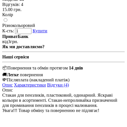
Відгуків: 4
15.00 грн.
Колір
Різнокольоровий
К-сть:
Купити
ПриватБанк
від
3
грн.
Як ми доставляємо?
Наші сервіси
📦
Повернення та обмін протягом
14 днів
🚚
Легке
повернення
💸
Післяплата
(накладений платіж)
Опис
Характеристики
Відгуки (4)
Опис
Стакан
для
пензликів
,
пластиковий
,
одинарний
.
Яскраві
кольори
в
асортименті
.
Стакан
-
непроливайка
призначений
для
промивання
пензликів
в
процесі
малювання
.
Увага!!!
Товар
обміну та поверненню не
підлягає
!