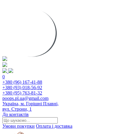
0
+380 (96) 167-41-88
+380 (93) 018-56-92
+380 (95) 763-81-32
poops.pl.ua@gmail.com
Україна, м. Горішні Плавні,
вул. Строни, 1
До контактів
Умови покупки
Оплата і доставка