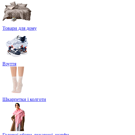
Товари для дому
Взуття
Шкарпетки і колготи
Головні убори, рукавиці, шарфи