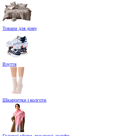
Товари для дому
Взуття
Шкарпетки і колготи
Головні убори, рукавиці, шарфи