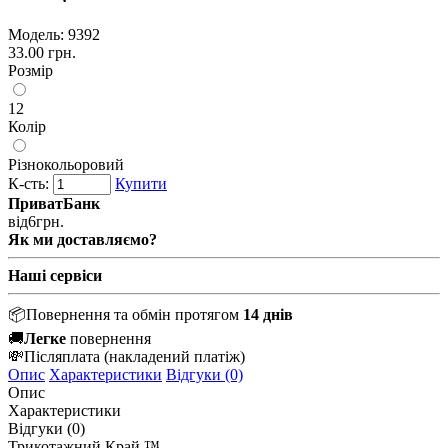
Модель:
9392
33.00 грн.
Розмір
12
Колір
Різнокольоровий
К-сть:
Купити
ПриватБанк
від
6
грн.
Як ми доставляємо?
Наші сервіси
📦
Повернення та обмін протягом
14 днів
🚚
Легке
повернення
💸
Післяплата
(накладений платіж)
Опис
Характеристики
Відгуки (0)
Опис
Характеристики
Відгуки (0)
Трикотажний Край ™