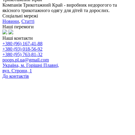
Компанія Трикотажний Край - виробник недорогого та
якісного трикотажного одягу для дітей та дорослих.
Соціальні мережі
Новини
,
Статті
Наші перемоги
Наші контакти
+380 (96) 167-41-88
+380 (93) 018-56-92
+380 (95) 763-81-32
poops.pl.ua@gmail.com
Україна, м. Горішні Плавні,
вул. Строни, 1
До контактів