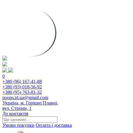
0
+380 (96) 167-41-88
+380 (93) 018-56-92
+380 (95) 763-81-32
poops.pl.ua@gmail.com
Україна, м. Горішні Плавні,
вул. Строни, 1
До контактів
Умови покупки
Оплата і доставка