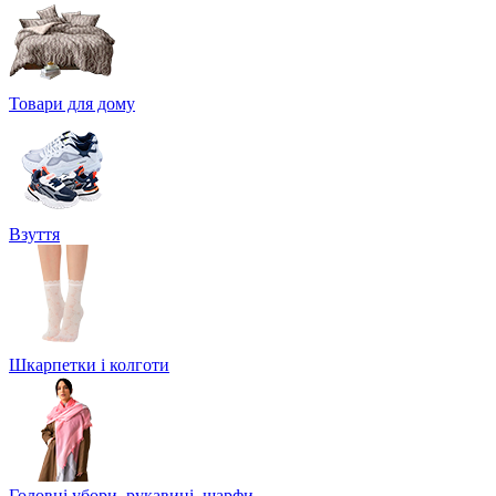
Товари для дому
Взуття
Шкарпетки і колготи
Головні убори, рукавиці, шарфи