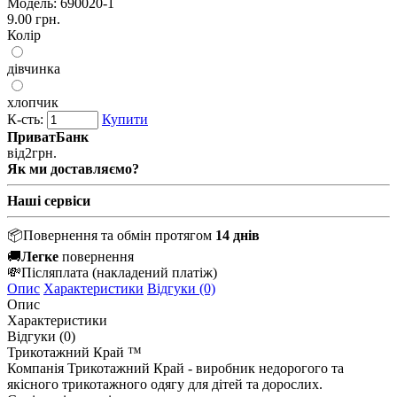
Модель:
690020-1
9.00 грн.
Колір
дівчинка
хлопчик
К-сть:
Купити
ПриватБанк
від
2
грн.
Як ми доставляємо?
Наші сервіси
📦
Повернення та обмін протягом
14 днів
🚚
Легке
повернення
💸
Післяплата
(накладений платіж)
Опис
Характеристики
Відгуки (0)
Опис
Характеристики
Відгуки (0)
Трикотажний Край ™
Компанія Трикотажний Край - виробник недорогого та
якісного трикотажного одягу для дітей та дорослих.