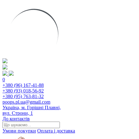
0
+380 (96) 167-41-88
+380 (93) 018-56-92
+380 (95) 763-81-32
poops.pl.ua@gmail.com
Україна, м. Горішні Плавні,
вул. Строни, 1
До контактів
Умови покупки
Оплата і доставка