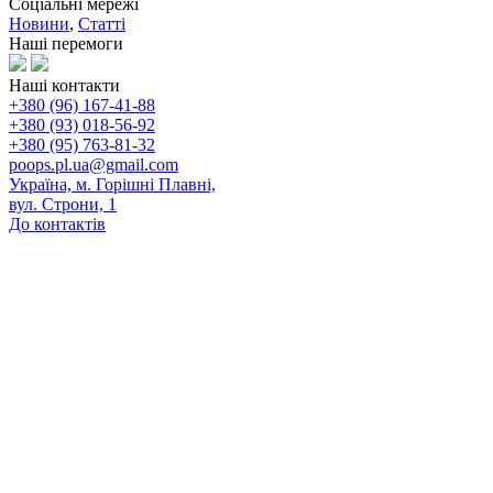
Соціальні мережі
Новини
,
Статті
Наші перемоги
Наші контакти
+380 (96) 167-41-88
+380 (93) 018-56-92
+380 (95) 763-81-32
poops.pl.ua@gmail.com
Україна, м. Горішні Плавні,
вул. Строни, 1
До контактів