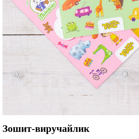
Зошит-виручайлик