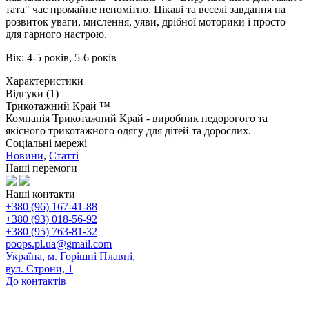
тата" час промайне непомітно. Цікаві та веселі завдання на
розвиток уваги, мислення, уяви, дрібної моторики і просто
для гарного настрою.
Вік: 4-5 років, 5-6 років
Характеристики
Відгуки (1)
Трикотажний Край ™
Компанія Трикотажний Край - виробник недорогого та
якісного трикотажного одягу для дітей та дорослих.
Соціальні мережі
Новини
,
Статті
Наші перемоги
Наші контакти
+380 (96) 167-41-88
+380 (93) 018-56-92
+380 (95) 763-81-32
poops.pl.ua@gmail.com
Україна, м. Горішні Плавні,
вул. Строни, 1
До контактів