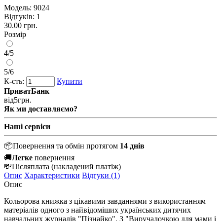
Модель:
9024
Відгуків: 1
30.00 грн.
Розмір
4/5
5/6
К-сть:
Купити
ПриватБанк
від
5
грн.
Як ми доставляємо?
Наші сервіси
📦
Повернення та обмін протягом
14 днів
🚚
Легке
повернення
💸
Післяплата
(накладений платіж)
Опис
Характеристики
Відгуки (1)
Опис
Кольорова книжка з цікавими завданнями з використанням
матеріалів одного з найвідоміших українських дитячих
навчальних журналів "Пізнайко". З "Виручалочкою для мами і