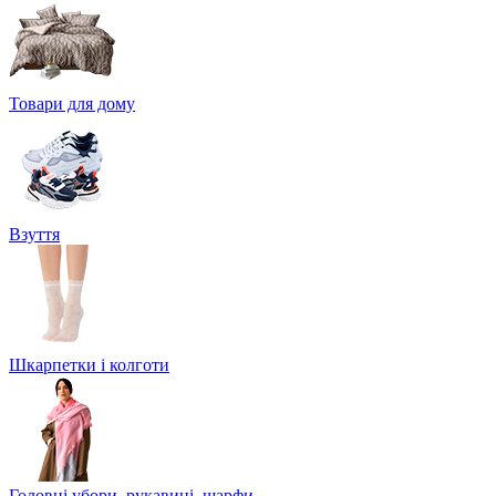
Товари для дому
Взуття
Шкарпетки і колготи
Головні убори, рукавиці, шарфи