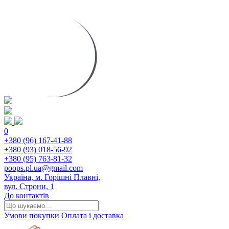
0
+380 (96) 167-41-88
+380 (93) 018-56-92
+380 (95) 763-81-32
poops.pl.ua@gmail.com
Україна, м. Горішні Плавні,
вул. Строни, 1
До контактів
Умови покупки
Оплата і доставка