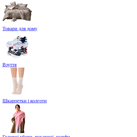
Товари для дому
Взуття
Шкарпетки і колготи
Головні убори, рукавиці, шарфи