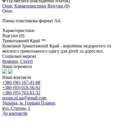
💸
Післяплата
(накладений платіж)
Опис
Характеристики
Відгуки (0)
Опис
Папка пластикова формат А4.
Характеристики
Відгуки (0)
Трикотажний Край ™
Компанія Трикотажний Край - виробник недорогого та
якісного трикотажного одягу для дітей та дорослих.
Соціальні мережі
Новини
,
Статті
Наші перемоги
Наші контакти
+380 (96) 167-41-88
+380 (93) 018-56-92
+380 (95) 763-81-32
poops.pl.ua@gmail.com
Україна, м. Горішні Плавні,
вул. Строни, 1
До контактів