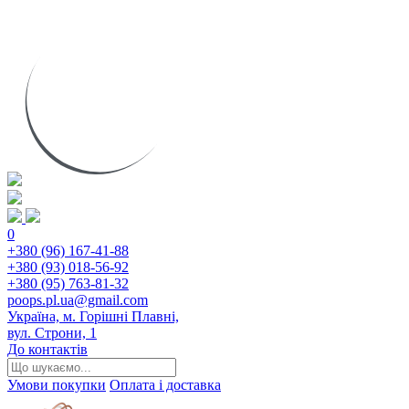
0
+380 (96) 167-41-88
+380 (93) 018-56-92
+380 (95) 763-81-32
poops.pl.ua@gmail.com
Україна, м. Горішні Плавні,
вул. Строни, 1
До контактів
Умови покупки
Оплата і доставка