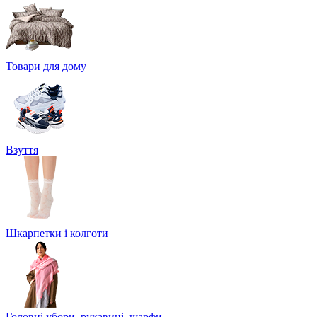
Товари для дому
Взуття
Шкарпетки і колготи
Головні убори, рукавиці, шарфи