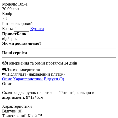
Модель:
105-1
30.00 грн.
Колір
Різнокольоровий
К-сть:
Купити
ПриватБанк
від
5
грн.
Як ми доставляємо?
Наші сервіси
📦
Повернення та обмін протягом
14 днів
🚚
Легке
повернення
💸
Післяплата
(накладений платіж)
Опис
Характеристики
Відгуки (0)
Опис
Склянка для ручок пластикова "Ротанг", кольори в
асортименті. 9*12*6см
Характеристики
Відгуки (0)
Трикотажний Край ™