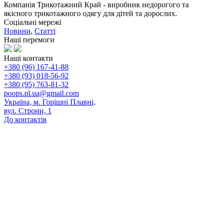
Компанія Трикотажний Край - виробник недорогого та
якісного трикотажного одягу для дітей та дорослих.
Соціальні мережі
Новини
,
Статті
Наші перемоги
Наші контакти
+380 (96) 167-41-88
+380 (93) 018-56-92
+380 (95) 763-81-32
poops.pl.ua@gmail.com
Україна, м. Горішні Плавні,
вул. Строни, 1
До контактів