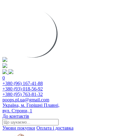
0
+380 (96) 167-41-88
+380 (93) 018-56-92
+380 (95) 763-81-32
poops.pl.ua@gmail.com
Україна, м. Горішні Плавні,
вул. Строни, 1
До контактів
Умови покупки
Оплата і доставка