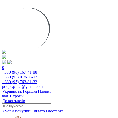
0
+380 (96) 167-41-88
+380 (93) 018-56-92
+380 (95) 763-81-32
poops.pl.ua@gmail.com
Україна, м. Горішні Плавні,
вул. Строни, 1
До контактів
Умови покупки
Оплата і доставка