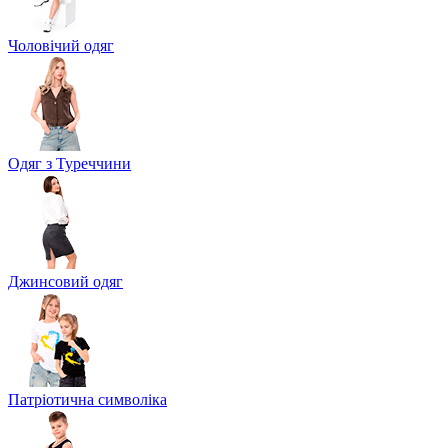
Чоловічий одяг
Одяг з Туреччини
Джинсовий одяг
Патріотична символіка