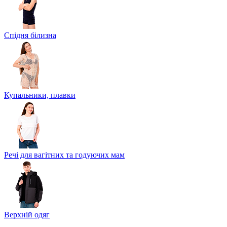
Спідня білизна
Купальники, плавки
Речі для вагітних та годуючих мам
Верхній одяг