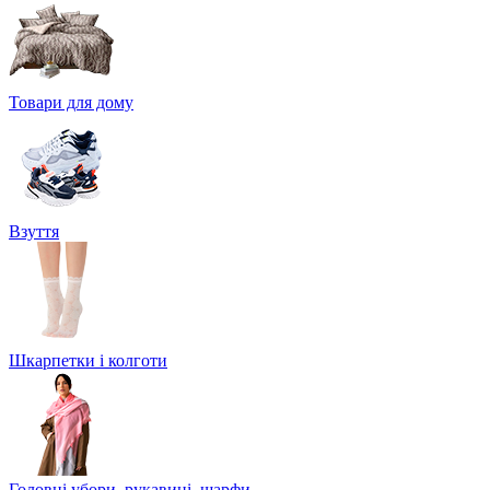
Товари для дому
Взуття
Шкарпетки і колготи
Головні убори, рукавиці, шарфи