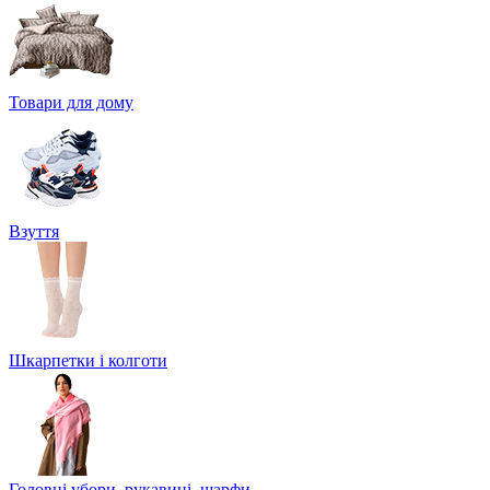
Товари для дому
Взуття
Шкарпетки і колготи
Головні убори, рукавиці, шарфи