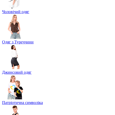
Чоловічий одяг
Одяг з Туреччини
Джинсовий одяг
Патріотична символіка