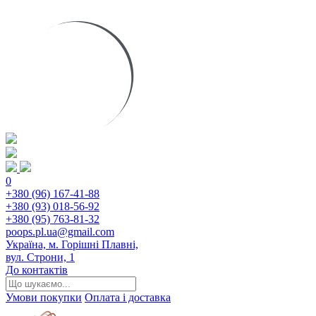
0
+380 (96) 167-41-88
+380 (93) 018-56-92
+380 (95) 763-81-32
poops.pl.ua@gmail.com
Україна, м. Горішні Плавні,
вул. Строни, 1
До контактів
Умови покупки
Оплата і доставка