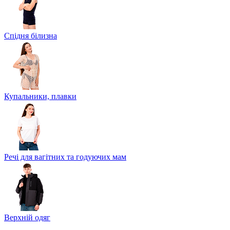
Спідня білизна
Купальники, плавки
Речі для вагітних та годуючих мам
Верхній одяг