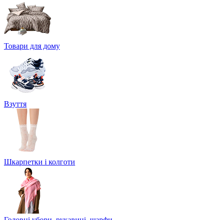
Товари для дому
Взуття
Шкарпетки і колготи
Головні убори, рукавиці, шарфи