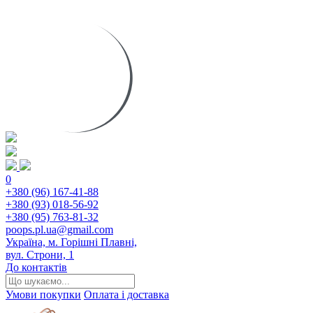
0
+380 (96) 167-41-88
+380 (93) 018-56-92
+380 (95) 763-81-32
poops.pl.ua@gmail.com
Україна, м. Горішні Плавні,
вул. Строни, 1
До контактів
Умови покупки
Оплата і доставка