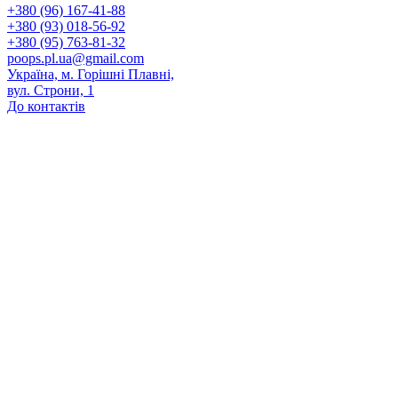
+380 (96) 167-41-88
+380 (93) 018-56-92
+380 (95) 763-81-32
poops.pl.ua@gmail.com
Україна, м. Горішні Плавні,
вул. Строни, 1
До контактів