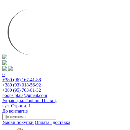
0
+380 (96) 167-41-88
+380 (93) 018-56-92
+380 (95) 763-81-32
poops.pl.ua@gmail.com
Україна, м. Горішні Плавні,
вул. Строни, 1
До контактів
Умови покупки
Оплата і доставка