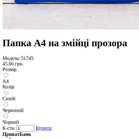
Папка А4 на змійці прозора
Модель:
51745
45.00 грн.
Розмір
А4
Колір
Синій
Червоний
Чорний
К-сть:
Купити
ПриватБанк