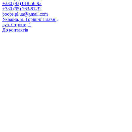
+380 (93) 018-56-92
+380 (95) 763-81-32
poops.pl.ua@gmail.com
Україна, м. Горішні Плавні,
вул. Строни, 1
До контактів