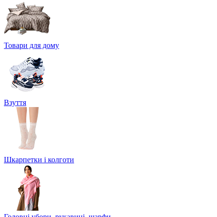
Товари для дому
Взуття
Шкарпетки і колготи
Головні убори, рукавиці, шарфи