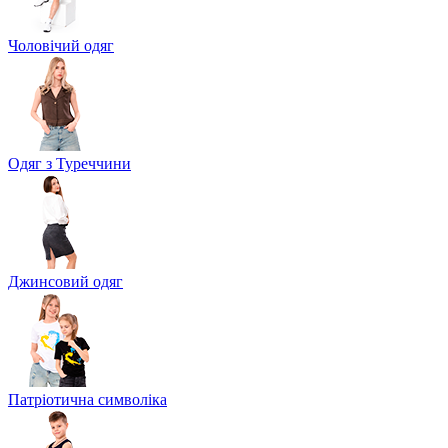
Чоловічий одяг
Одяг з Туреччини
Джинсовий одяг
Патріотична символіка