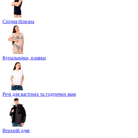
Спідня білизна
Купальники, плавки
Речі для вагітних та годуючих мам
Верхній одяг