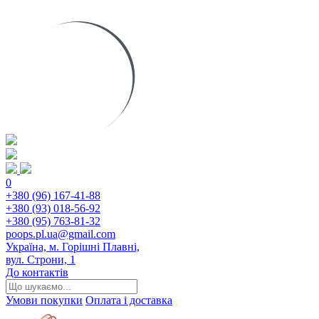
0
+380 (96) 167-41-88
+380 (93) 018-56-92
+380 (95) 763-81-32
poops.pl.ua@gmail.com
Україна, м. Горішні Плавні,
вул. Строни, 1
До контактів
Умови покупки
Оплата і доставка