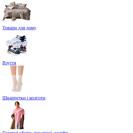
Товари для дому
Взуття
Шкарпетки і колготи
Головні убори, рукавиці, шарфи