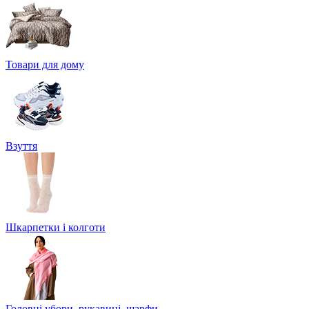
Товари для дому
Взуття
Шкарпетки і колготи
Головні убори, рукавиці, шарфи