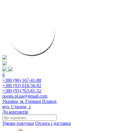
0
+380 (96) 167-41-88
+380 (93) 018-56-92
+380 (95) 763-81-32
poops.pl.ua@gmail.com
Україна, м. Горішні Плавні,
вул. Строни, 1
До контактів
Умови покупки
Оплата і доставка