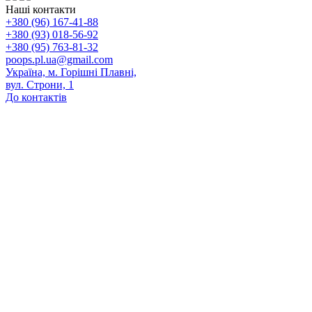
Наші контакти
+380 (96) 167-41-88
+380 (93) 018-56-92
+380 (95) 763-81-32
poops.pl.ua@gmail.com
Україна, м. Горішні Плавні,
вул. Строни, 1
До контактів