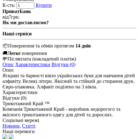
К-сть:
Купити
ПриватБанк
від
7
грн.
Як ми доставляємо?
Наші сервіси
📦
Повернення та обмін протягом
14 днів
🚚
Легке
повернення
💸
Післяплата
(накладений платіж)
Опис
Характеристики
Відгуки (0)
Опис
Яскраві та барвисті віяло українських букв для навчання дітей
алфавіту. Великі літери. Якісний та стійкий до стирання друк.
Євро-упаковка. Алфавіт поділено на 3 віяла.
Характеристики
Відгуки (0)
Трикотажний Край ™
Компанія Трикотажний Край - виробник недорогого та
якісного трикотажного одягу для дітей та дорослих.
Соціальні мережі
Новини
,
Статті
Наші перемоги