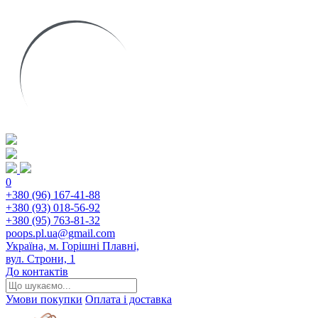
0
+380 (96) 167-41-88
+380 (93) 018-56-92
+380 (95) 763-81-32
poops.pl.ua@gmail.com
Україна, м. Горішні Плавні,
вул. Строни, 1
До контактів
Умови покупки
Оплата і доставка