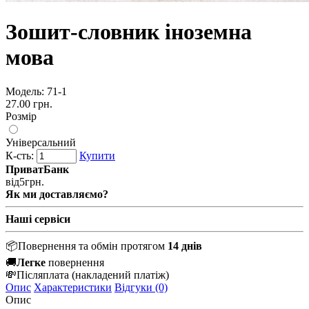
Зошит-словник іноземна
мова
Модель:
71-1
27.00 грн.
Розмір
Універсальний
К-сть:
Купити
ПриватБанк
від
5
грн.
Як ми доставляємо?
Наші сервіси
📦
Повернення та обмін протягом
14 днів
🚚
Легке
повернення
💸
Післяплата
(накладений платіж)
Опис
Характеристики
Відгуки (0)
Опис