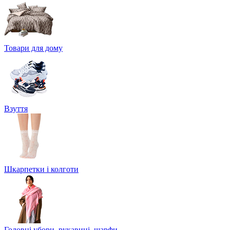
Товари для дому
Взуття
Шкарпетки і колготи
Головні убори, рукавиці, шарфи