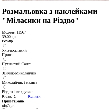
Розмальовка з наклейками
"Міласики на Різдво"
Модель:
11567
39.00 грн.
Розмір
Універсальний
Принт
Пухнастий Санта
Зайчик-Миколайчик
Миколайчик і малята
Різдвяні викрутаси
К-сть:
Купити
ПриватБанк
від
7
грн.