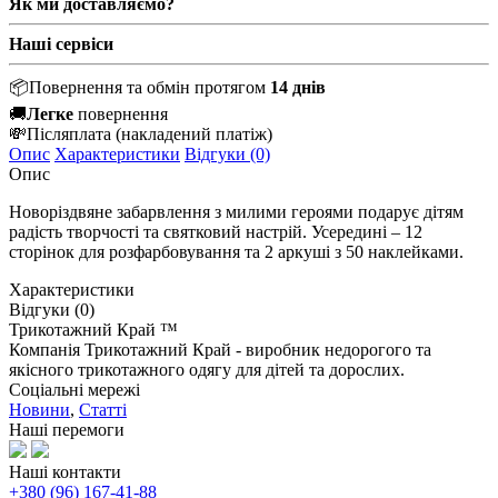
Як ми доставляємо?
Наші сервіси
📦
Повернення та обмін протягом
14 днів
🚚
Легке
повернення
💸
Післяплата
(накладений платіж)
Опис
Характеристики
Відгуки (0)
Опис
Новоріздвяне забарвлення з милими героями подарує дітям
радість творчості та святковий настрій. Усередині – 12
сторінок для розфарбовування та 2 аркуші з 50 наклейками.
Характеристики
Відгуки (0)
Трикотажний Край ™
Компанія Трикотажний Край - виробник недорогого та
якісного трикотажного одягу для дітей та дорослих.
Соціальні мережі
Новини
,
Статті
Наші перемоги
Наші контакти
+380 (96) 167-41-88