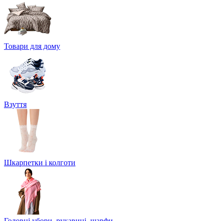
Товари для дому
Взуття
Шкарпетки і колготи
Головні убори, рукавиці, шарфи