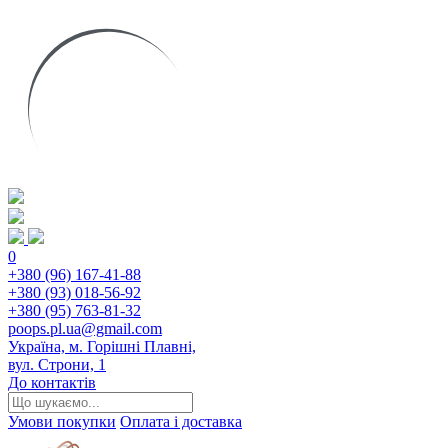
0
+380 (96) 167-41-88
+380 (93) 018-56-92
+380 (95) 763-81-32
poops.pl.ua@gmail.com
Україна, м. Горішні Плавні,
вул. Строни, 1
До контактів
Умови покупки
Оплата і доставка