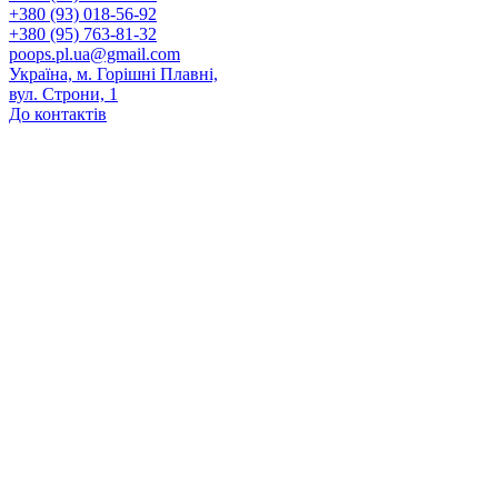
+380 (93) 018-56-92
+380 (95) 763-81-32
poops.pl.ua@gmail.com
Україна, м. Горішні Плавні,
вул. Строни, 1
До контактів