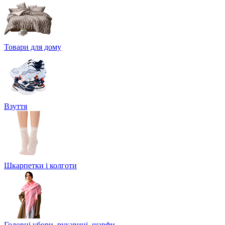
Товари для дому
Взуття
Шкарпетки і колготи
Головні убори, рукавиці, шарфи