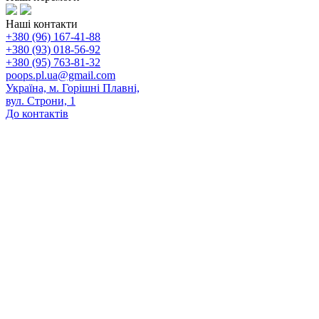
Наші контакти
+380 (96) 167-41-88
+380 (93) 018-56-92
+380 (95) 763-81-32
poops.pl.ua@gmail.com
Україна, м. Горішні Плавні,
вул. Строни, 1
До контактів