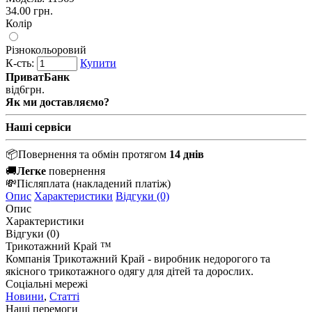
34.00 грн.
Колір
Різнокольоровий
К-сть:
Купити
ПриватБанк
від
6
грн.
Як ми доставляємо?
Наші сервіси
📦
Повернення та обмін протягом
14 днів
🚚
Легке
повернення
💸
Післяплата
(накладений платіж)
Опис
Характеристики
Відгуки (0)
Опис
Характеристики
Відгуки (0)
Трикотажний Край ™
Компанія Трикотажний Край - виробник недорогого та
якісного трикотажного одягу для дітей та дорослих.
Соціальні мережі
Новини
,
Статті
Наші перемоги