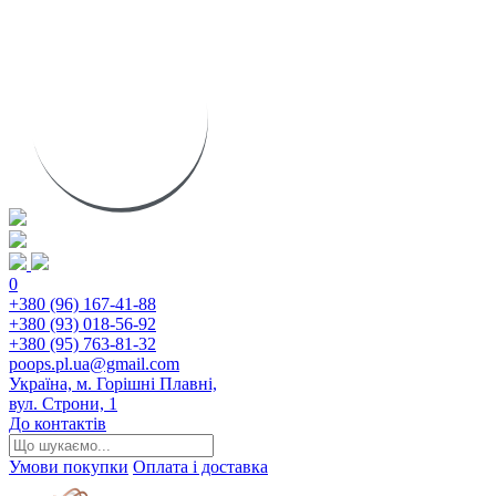
0
+380 (96) 167-41-88
+380 (93) 018-56-92
+380 (95) 763-81-32
poops.pl.ua@gmail.com
Україна, м. Горішні Плавні,
вул. Строни, 1
До контактів
Умови покупки
Оплата і доставка