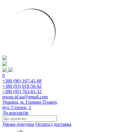
0
+380 (96) 167-41-88
+380 (93) 018-56-92
+380 (95) 763-81-32
poops.pl.ua@gmail.com
Україна, м. Горішні Плавні,
вул. Строни, 1
До контактів
Умови покупки
Оплата і доставка