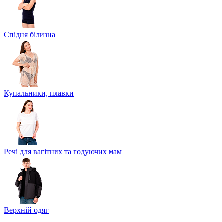
Спідня білизна
Купальники, плавки
Речі для вагітних та годуючих мам
Верхній одяг