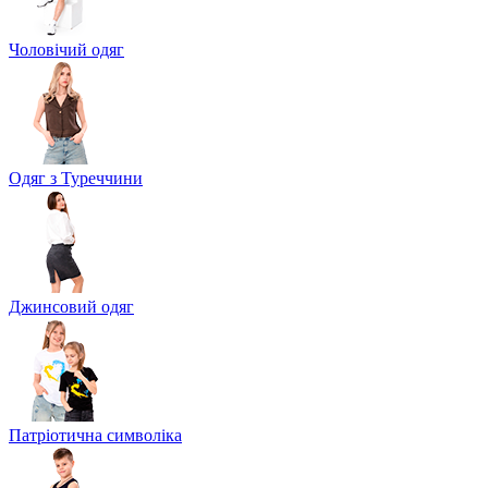
Чоловічий одяг
Одяг з Туреччини
Джинсовий одяг
Патріотична символіка