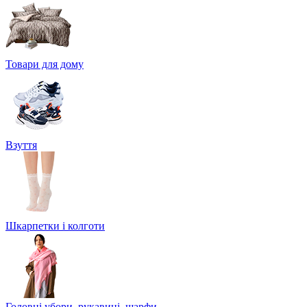
Товари для дому
Взуття
Шкарпетки і колготи
Головні убори, рукавиці, шарфи