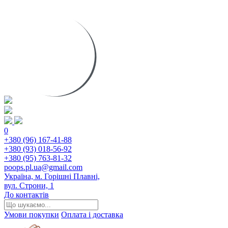
0
+380 (96) 167-41-88
+380 (93) 018-56-92
+380 (95) 763-81-32
poops.pl.ua@gmail.com
Україна, м. Горішні Плавні,
вул. Строни, 1
До контактів
Умови покупки
Оплата і доставка