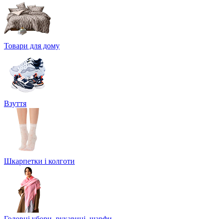
Товари для дому
Взуття
Шкарпетки і колготи
Головні убори, рукавиці, шарфи