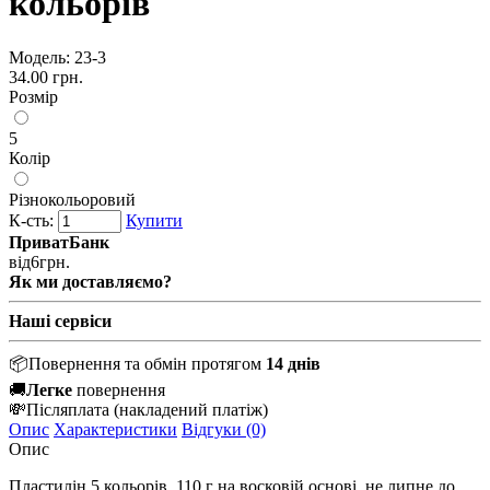
кольорів
Модель:
23-3
34.00 грн.
Розмір
5
Колір
Різнокольоровий
К-сть:
Купити
ПриватБанк
від
6
грн.
Як ми доставляємо?
Наші сервіси
📦
Повернення та обмін протягом
14 днів
🚚
Легке
повернення
💸
Післяплата
(накладений платіж)
Опис
Характеристики
Відгуки (0)
Опис
Пластилін 5 кольорів, 110 г на восковій основі, не липне до