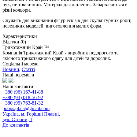
рук, не токсичний. Матеріал для ліплення. Забарвлюється в
різні кольори.
Служить для виконання фігур ескізів для скульптурних робіт,
невеликих моделей, виготовлення малих форм.
Характеристики
Відгуки (0)
Трикотажний Край ™
Компанія Трикотажний Край - виробник недорогого та
якісного трикотажного одягу для дітей та дорослих.
Соціальні мережі
Новини
,
Статті
Наші перемоги
Наші контакти
+380 (96) 167-41-88
+380 (93) 018-56-92
+380 (95) 763-81-32
poops.pl.ua@gmail.com
Україна, м. Горішні Плавні,
вул. Строни, 1
До контактів