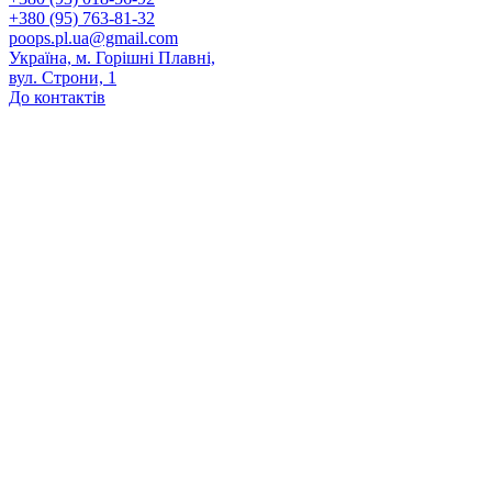
+380 (95) 763-81-32
poops.pl.ua@gmail.com
Україна, м. Горішні Плавні,
вул. Строни, 1
До контактів