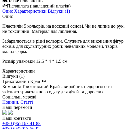
🚚
Легке
повернення
💸
Післяплата
(накладений платіж)
Опис
Характеристики
Відгуки (1)
Опис
Пластилін 5 кольорів, на восковій основі. Чи не липне до рук,
не токсичний. Матеріал для ліплення.
Забарвлюється в різні кольори. Служить для виконання фігур
ескізів для скульптурних робіт, невеликих моделей, творів
малих форм.
Розмір упаковки 12,5 * 4 * 1,5 см
Характеристики
Відгуки (1)
Трикотажний Край ™
Компанія Трикотажний Край - виробник недорогого та
якісного трикотажного одягу для дітей та дорослих.
Соціальні мережі
Новини
,
Статті
Наші перемоги
Наші контакти
+380 (96) 167-41-88
+380 (93) 018-56-92