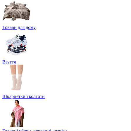
Товари для дому
Взуття
Шкарпетки і колготи
Головні убори, рукавиці, шарфи