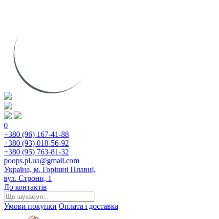
0
+380 (96) 167-41-88
+380 (93) 018-56-92
+380 (95) 763-81-32
poops.pl.ua@gmail.com
Україна, м. Горішні Плавні,
вул. Строни, 1
До контактів
Умови покупки
Оплата і доставка