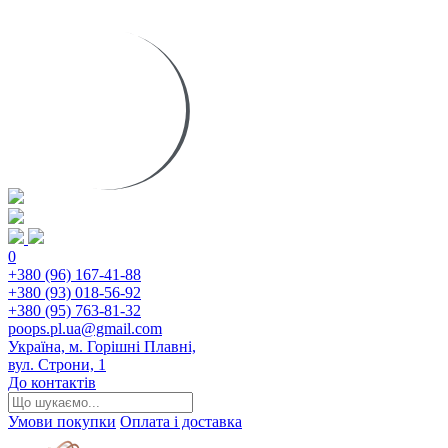
0
+380 (96) 167-41-88
+380 (93) 018-56-92
+380 (95) 763-81-32
poops.pl.ua@gmail.com
Україна, м. Горішні Плавні,
вул. Строни, 1
До контактів
Умови покупки
Оплата і доставка