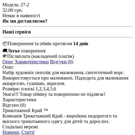
Модель:
27-2
32.00 грн.
Немає в наявності
Як ми доставляємо?
Наші сервіси
📦
Повернення та обмін протягом
14 днів
🚚
Легке
повернення
💸
Післяплата
(накладений платіж)
Опис
Характеристики
Відгуки (0)
Опис
Набір художніх пензлів для малювання, синтетичний ворс.
Використовується при малюванні. Підходить для малювання
аквареллю, гуашшю, акрилом.
Розміри: плоскі 1,2,3,4,5,6
Увага!!! Товар обміну та поверненню не підлягає!
Характеристики
Відгуки (0)
Трикотажний Край ™
Компанія Трикотажний Край - виробник недорогого та
якісного трикотажного одягу для дітей та дорослих.
Соціальні мережі
Новини
,
Статті