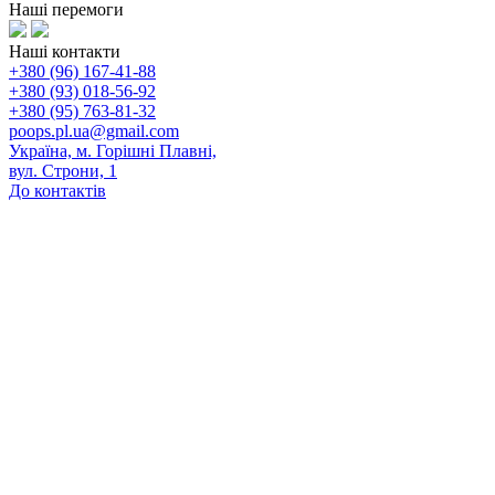
Наші перемоги
Наші контакти
+380 (96) 167-41-88
+380 (93) 018-56-92
+380 (95) 763-81-32
poops.pl.ua@gmail.com
Україна, м. Горішні Плавні,
вул. Строни, 1
До контактів