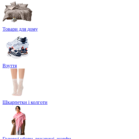
Товари для дому
Взуття
Шкарпетки і колготи
Головні убори, рукавиці, шарфи