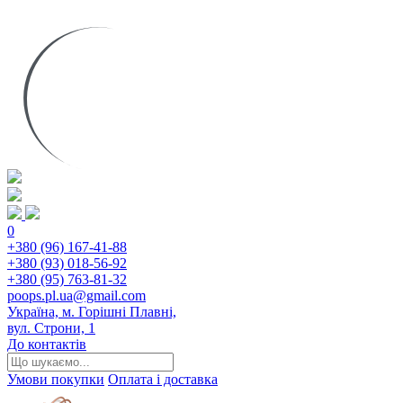
0
+380 (96) 167-41-88
+380 (93) 018-56-92
+380 (95) 763-81-32
poops.pl.ua@gmail.com
Україна, м. Горішні Плавні,
вул. Строни, 1
До контактів
Умови покупки
Оплата і доставка