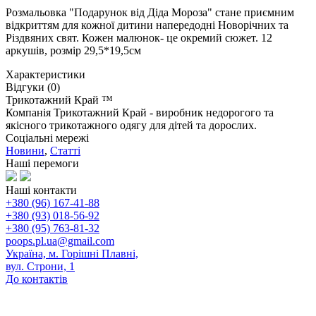
Розмальовка "Подарунок від Діда Мороза" стане приємним
відкриттям для кожної дитини напередодні Новорічних та
Різдвяних свят. Кожен малюнок- це окремий сюжет. 12
аркушів, розмір 29,5*19,5см
Характеристики
Відгуки (0)
Трикотажний Край ™
Компанія Трикотажний Край - виробник недорогого та
якісного трикотажного одягу для дітей та дорослих.
Соціальні мережі
Новини
,
Статті
Наші перемоги
Наші контакти
+380 (96) 167-41-88
+380 (93) 018-56-92
+380 (95) 763-81-32
poops.pl.ua@gmail.com
Україна, м. Горішні Плавні,
вул. Строни, 1
До контактів