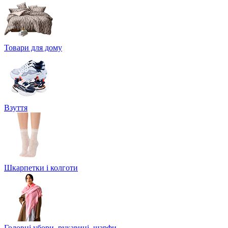
Товари для дому
Взуття
Шкарпетки і колготи
Головні убори, рукавиці, шарфи