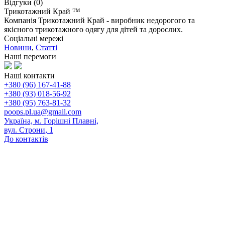
Відгуки (0)
Трикотажний Край ™
Компанія Трикотажний Край - виробник недорогого та
якісного трикотажного одягу для дітей та дорослих.
Соціальні мережі
Новини
,
Статті
Наші перемоги
Наші контакти
+380 (96) 167-41-88
+380 (93) 018-56-92
+380 (95) 763-81-32
poops.pl.ua@gmail.com
Україна, м. Горішні Плавні,
вул. Строни, 1
До контактів