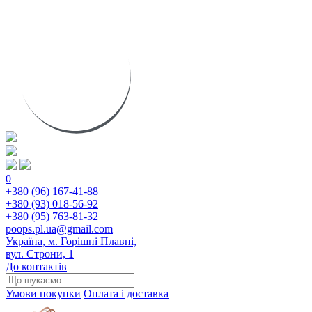
0
+380 (96) 167-41-88
+380 (93) 018-56-92
+380 (95) 763-81-32
poops.pl.ua@gmail.com
Україна, м. Горішні Плавні,
вул. Строни, 1
До контактів
Умови покупки
Оплата і доставка