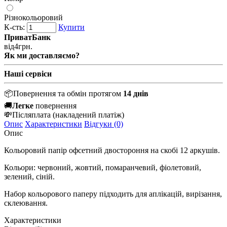
Різнокольоровий
К-сть:
Купити
ПриватБанк
від
4
грн.
Як ми доставляємо?
Наші сервіси
📦
Повернення та обмін протягом
14 днів
🚚
Легке
повернення
💸
Післяплата
(накладений платіж)
Опис
Характеристики
Відгуки (0)
Опис
Кольоровий папір офсетний двостороння на скобі 12 аркушів.
Кольори: червоний, жовтий, помаранчевий, фіолетовий,
зелений, сіній.
Набор кольорового паперу підходить для аплікацій, вирізання,
склеювання.
Характеристики