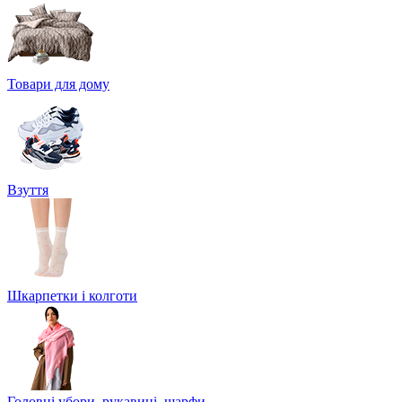
Товари для дому
Взуття
Шкарпетки і колготи
Головні убори, рукавиці, шарфи