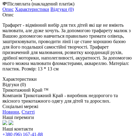
💸
Післяплата
(накладений платіж)
Опис
Характеристики
Відгуки (0)
Опис
Трафарет - відмінний вибір для тих дітей які ще не вміють
малювати, але дуже хочуть. За допомогою трафарету малюк з
Вашою допомогою навчиться правильно тримати олівець,
заштриховувати, проводити лінії і це стане хорошою базою
для його подальшої самостійнї творчості. Трафарет
призначений для малювання, розвитку координації рухів,
дрібної моторики, наполегливості, акуратності. За допомогою
нього можна малювати фломастерами, аквареллю. Матеріал:
пластик. Розмір: 13 * 13 см
Характеристики
Відгуки (0)
Трикотажний Край ™
Компанія Трикотажний Край - виробник недорогого та
якісного трикотажного одягу для дітей та дорослих.
Соціальні мережі
Новини
,
Статті
Наші перемоги
Наші контакти
+380 (96) 167-41-88