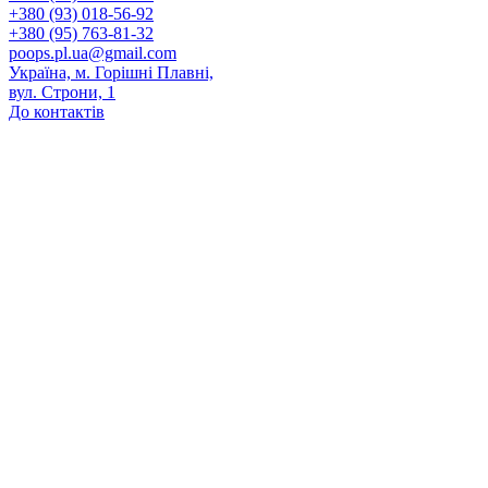
+380 (93) 018-56-92
+380 (95) 763-81-32
poops.pl.ua@gmail.com
Україна, м. Горішні Плавні,
вул. Строни, 1
До контактів