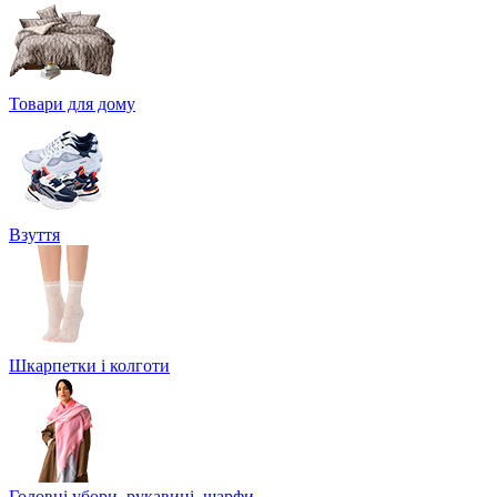
Товари для дому
Взуття
Шкарпетки і колготи
Головні убори, рукавиці, шарфи