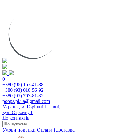
0
+380 (96) 167-41-88
+380 (93) 018-56-92
+380 (95) 763-81-32
poops.pl.ua@gmail.com
Україна, м. Горішні Плавні,
вул. Строни, 1
До контактів
Умови покупки
Оплата і доставка