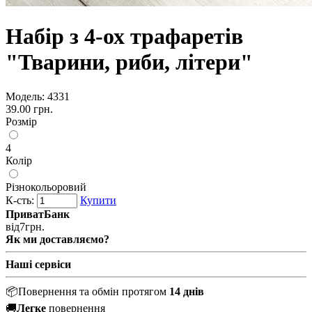
Набір з 4-ох трафаретів
"Тварини, риби, літери"
Модель:
4331
39.00 грн.
Розмір
4
Колір
Різнокольоровий
К-сть:
Купити
ПриватБанк
від
7
грн.
Як ми доставляємо?
Наші сервіси
📦
Повернення та обмін протягом
14 днів
🚚
Легке
повернення