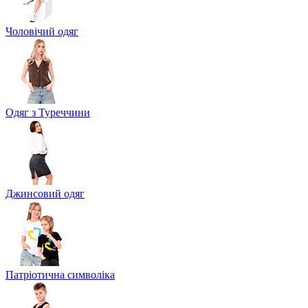
Чоловічий одяг
Одяг з Туреччини
Джинсовий одяг
Патріотична символіка