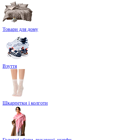
Товари для дому
Взуття
Шкарпетки і колготи
Головні убори, рукавиці, шарфи