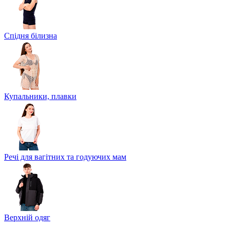
Спідня білизна
Купальники, плавки
Речі для вагітних та годуючих мам
Верхній одяг