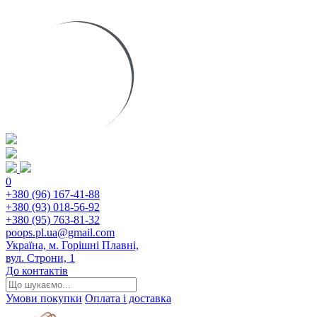
0
+380 (96) 167-41-88
+380 (93) 018-56-92
+380 (95) 763-81-32
poops.pl.ua@gmail.com
Україна, м. Горішні Плавні,
вул. Строни, 1
До контактів
Умови покупки
Оплата і доставка