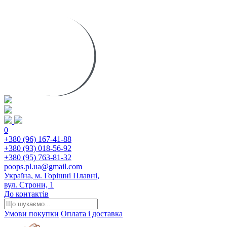
0
+380 (96) 167-41-88
+380 (93) 018-56-92
+380 (95) 763-81-32
poops.pl.ua@gmail.com
Україна, м. Горішні Плавні,
вул. Строни, 1
До контактів
Умови покупки
Оплата і доставка