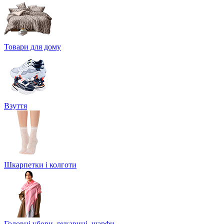
Товари для дому
Взуття
Шкарпетки і колготи
Головні убори, рукавиці, шарфи