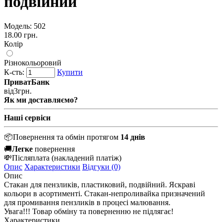
подвійний
Модель:
502
18.00 грн.
Колір
Різнокольоровий
К-сть:
Купити
ПриватБанк
від
3
грн.
Як ми доставляємо?
Наші сервіси
📦
Повернення та обмін протягом
14 днів
🚚
Легке
повернення
💸
Післяплата
(накладений платіж)
Опис
Характеристики
Відгуки (0)
Опис
Стакан
для
пензликів
,
пластиковий
,
подвійний
.
Яскраві
кольори
в
асортименті
.
Стакан
-
непроливайка
призначений
для
промивання
пензликів
в
процесі
малювання
.
Увага!!!
Товар
обміну та поверненню не
підлягає
!
Характеристики