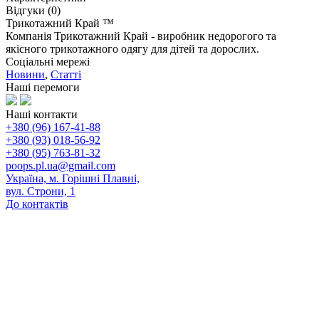
Відгуки (0)
Трикотажний Край ™
Компанія Трикотажний Край - виробник недорогого та
якісного трикотажного одягу для дітей та дорослих.
Соціальні мережі
Новини
,
Статті
Наші перемоги
Наші контакти
+380 (96) 167-41-88
+380 (93) 018-56-92
+380 (95) 763-81-32
poops.pl.ua@gmail.com
Україна, м. Горішні Плавні,
вул. Строни, 1
До контактів