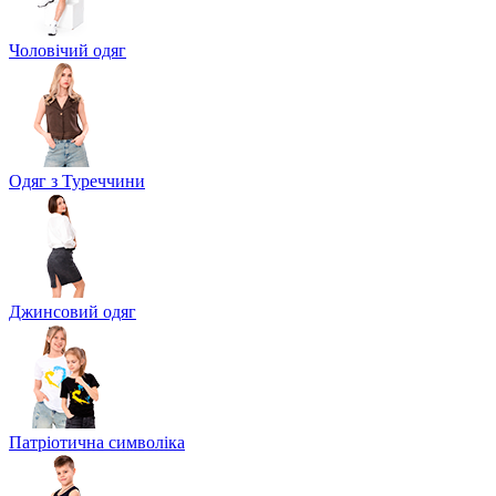
Чоловічий одяг
Одяг з Туреччини
Джинсовий одяг
Патріотична символіка