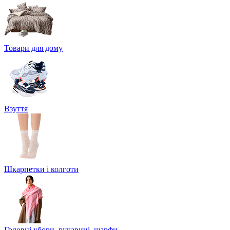
Товари для дому
Взуття
Шкарпетки і колготи
Головні убори, рукавиці, шарфи