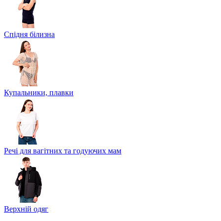
Спідня білизна
Купальники, плавки
Речі для вагітних та годуючих мам
Верхній одяг