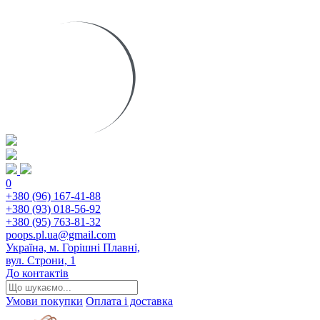
0
+380 (96) 167-41-88
+380 (93) 018-56-92
+380 (95) 763-81-32
poops.pl.ua@gmail.com
Україна, м. Горішні Плавні,
вул. Строни, 1
До контактів
Умови покупки
Оплата і доставка