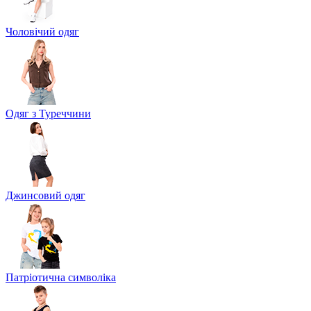
Чоловічий одяг
Одяг з Туреччини
Джинсовий одяг
Патріотична символіка