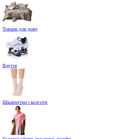
Товари для дому
Взуття
Шкарпетки і колготи
Головні убори, рукавиці, шарфи