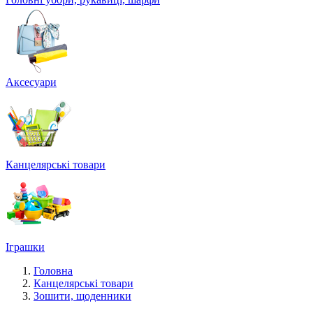
Аксесуари
Канцелярські товари
Іграшки
Головна
Канцелярські товари
Зошити, щоденники