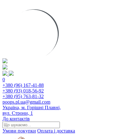
0
+380 (96) 167-41-88
+380 (93) 018-56-92
+380 (95) 763-81-32
poops.pl.ua@gmail.com
Україна, м. Горішні Плавні,
вул. Строни, 1
До контактів
Умови покупки
Оплата і доставка