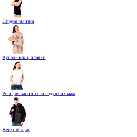
Спідня білизна
Купальники, плавки
Речі для вагітних та годуючих мам
Верхній одяг