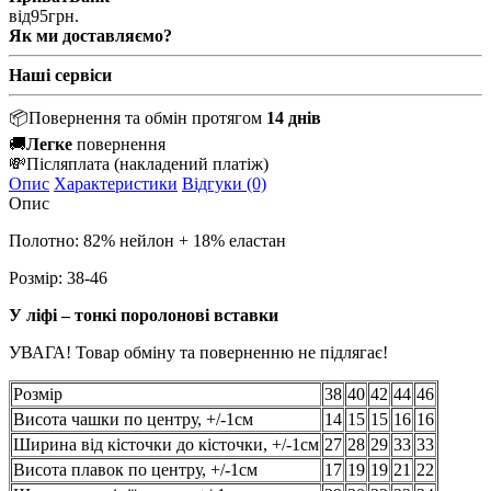
від
95
грн.
Як ми доставляємо?
Наші сервіси
📦
Повернення та обмін протягом
14 днів
🚚
Легке
повернення
💸
Післяплата
(накладений платіж)
Опис
Характеристики
Відгуки (0)
Опис
Полотно: 82% нейлон + 18% еластан
Розмір: 38-46
У ліфі – тонкі поролонові вставки
УВАГА! Товар обміну та поверненню не підлягає!
Розмір
38
40
42
44
46
Висота чашки по центру, +/-1см
14
15
15
16
16
Ширина від кісточки до кісточки, +/-1см
27
28
29
33
33
Висота плавок по центру, +/-1см
17
19
19
21
22