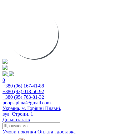
0
+380 (96) 167-41-88
+380 (93) 018-56-92
+380 (95) 763-81-32
poops.pl.ua@gmail.com
Україна, м. Горішні Плавні,
вул. Строни, 1
До контактів
Умови покупки
Оплата і доставка