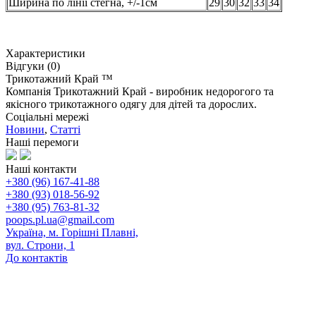
Ширина по лінії стегна
, +/-1см
29
30
32
33
34
Характеристики
Відгуки (0)
Трикотажний Край ™
Компанія Трикотажний Край - виробник недорогого та
якісного трикотажного одягу для дітей та дорослих.
Соціальні мережі
Новини
,
Статті
Наші перемоги
Наші контакти
+380 (96) 167-41-88
+380 (93) 018-56-92
+380 (95) 763-81-32
poops.pl.ua@gmail.com
Україна, м. Горішні Плавні,
вул. Строни, 1
До контактів