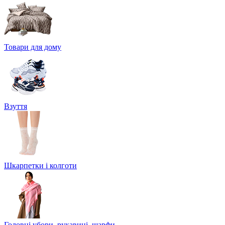
Товари для дому
Взуття
Шкарпетки і колготи
Головні убори, рукавиці, шарфи