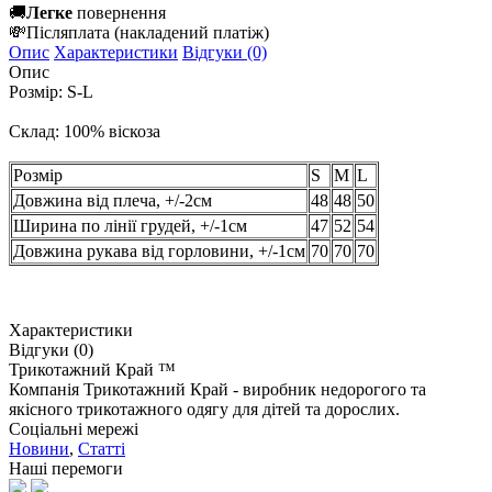
🚚
Легке
повернення
💸
Післяплата
(накладений платіж)
Опис
Характеристики
Відгуки (0)
Опис
Розмір: S-L
Склад: 100% віскоза
Розмір
S
М
L
Довжина від плеча, +/-2см
48
48
50
Ширина по лінії грудей, +/-1см
47
52
54
Довжина рукава від горловини, +/-1см
70
70
70
Характеристики
Відгуки (0)
Трикотажний Край ™
Компанія Трикотажний Край - виробник недорогого та
якісного трикотажного одягу для дітей та дорослих.
Соціальні мережі
Новини
,
Статті
Наші перемоги