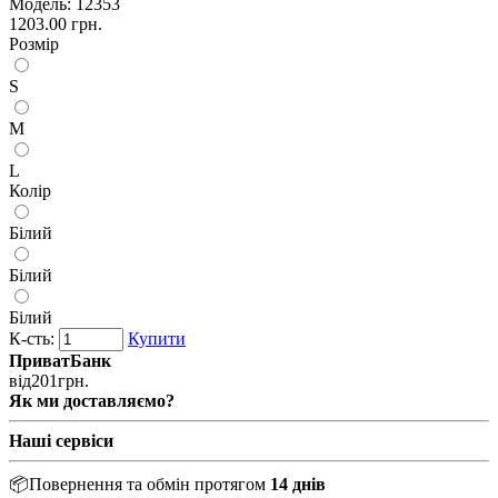
Модель:
12353
1203.00 грн.
Розмір
S
M
L
Колір
Білий
Білий
Білий
К-сть:
Купити
ПриватБанк
від
201
грн.
Як ми доставляємо?
Наші сервіси
📦
Повернення та обмін протягом
14 днів