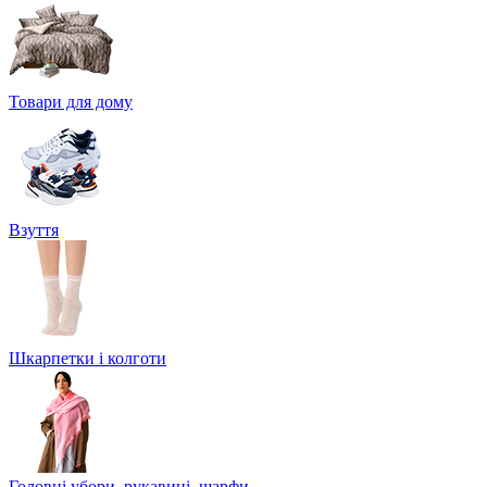
Товари для дому
Взуття
Шкарпетки і колготи
Головні убори, рукавиці, шарфи