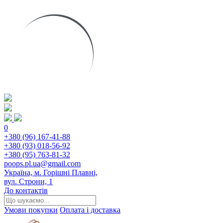
0
+380 (96) 167-41-88
+380 (93) 018-56-92
+380 (95) 763-81-32
poops.pl.ua@gmail.com
Україна, м. Горішні Плавні,
вул. Строни, 1
До контактів
Умови покупки
Оплата і доставка