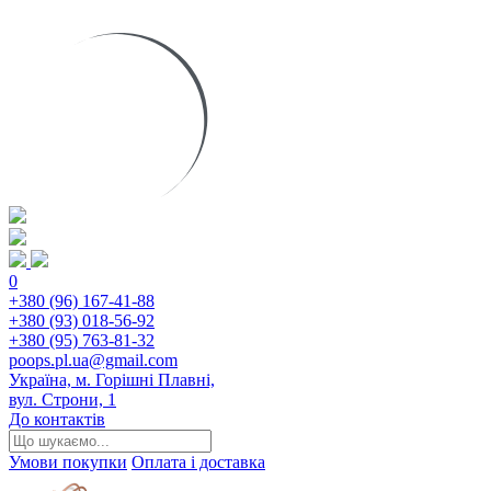
0
+380 (96) 167-41-88
+380 (93) 018-56-92
+380 (95) 763-81-32
poops.pl.ua@gmail.com
Україна, м. Горішні Плавні,
вул. Строни, 1
До контактів
Умови покупки
Оплата і доставка