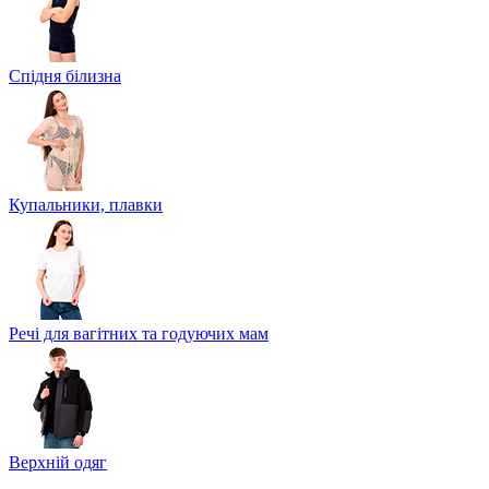
Спідня білизна
Купальники, плавки
Речі для вагітних та годуючих мам
Верхній одяг