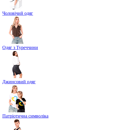
Чоловічий одяг
Одяг з Туреччини
Джинсовий одяг
Патріотична символіка