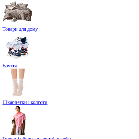
Товари для дому
Взуття
Шкарпетки і колготи
Головні убори, рукавиці, шарфи