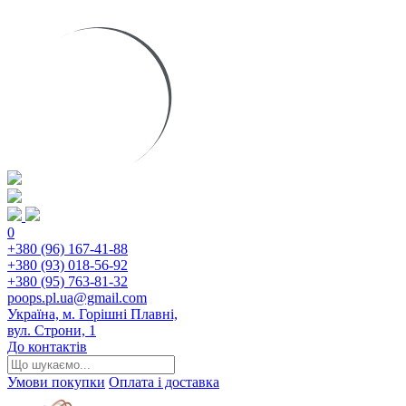
0
+380 (96) 167-41-88
+380 (93) 018-56-92
+380 (95) 763-81-32
poops.pl.ua@gmail.com
Україна, м. Горішні Плавні,
вул. Строни, 1
До контактів
Умови покупки
Оплата і доставка