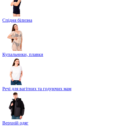
Спідня білизна
Купальники, плавки
Речі для вагітних та годуючих мам
Верхній одяг