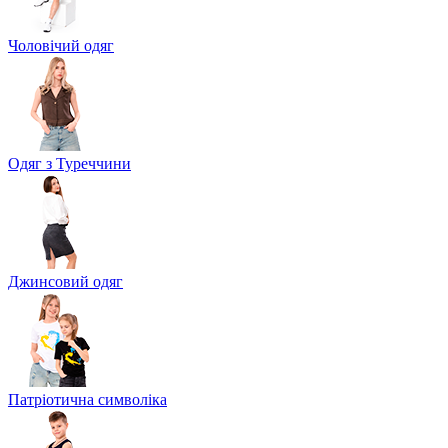
Чоловічий одяг
Одяг з Туреччини
Джинсовий одяг
Патріотична символіка