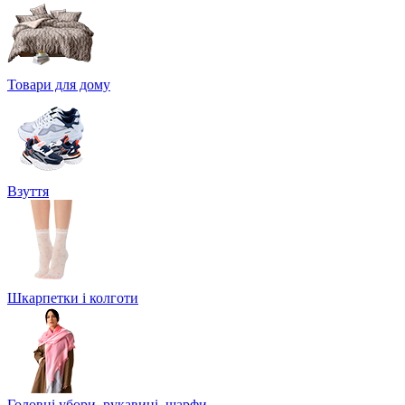
Товари для дому
Взуття
Шкарпетки і колготи
Головні убори, рукавиці, шарфи