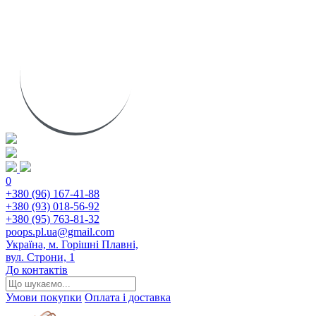
0
+380 (96) 167-41-88
+380 (93) 018-56-92
+380 (95) 763-81-32
poops.pl.ua@gmail.com
Україна, м. Горішні Плавні,
вул. Строни, 1
До контактів
Умови покупки
Оплата і доставка