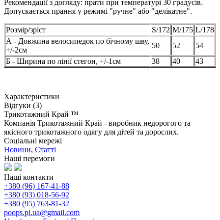
Рекомендації з догляду: прати при температурі 30 градусів.
Допускається прання у режимі "ручне" або "делікатне".
Розмір/зріст
S/172
M/175
L/178
А - Довжина велосипедок по бічному шву,
50
52
54
+/-2см
Б - Ширина по лінії стегон, +/-1см
38
40
43
Характеристики
Відгуки (3)
Трикотажний Край ™
Компанія Трикотажний Край - виробник недорогого та
якісного трикотажного одягу для дітей та дорослих.
Соціальні мережі
Новини
,
Статті
Наші перемоги
Наші контакти
+380 (96) 167-41-88
+380 (93) 018-56-92
+380 (95) 763-81-32
poops.pl.ua@gmail.com