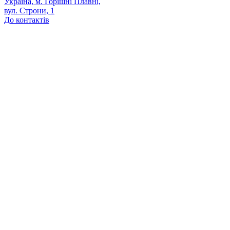
Україна, м. Горішні Плавні,
вул. Строни, 1
До контактів