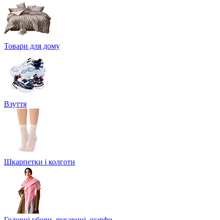
Товари для дому
Взуття
Шкарпетки і колготи
Головні убори, рукавиці, шарфи