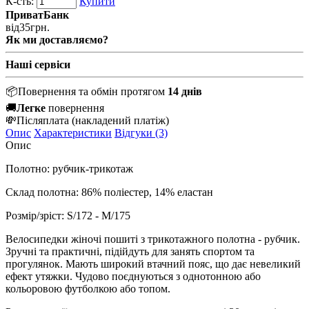
К-сть:
Купити
ПриватБанк
від
35
грн.
Як ми доставляємо?
Наші сервіси
📦
Повернення та обмін протягом
14 днів
🚚
Легке
повернення
💸
Післяплата
(накладений платіж)
Опис
Характеристики
Відгуки (3)
Опис
Полотно: рубчик-трикотаж
Склад полотна:
86% поліестер, 14% еластан
Розмір/зріст: S/172 -
M/175
Велосипедки жіночі пошиті з трикотажного полотна - рубчик.
Зручні та практичні, підійдуть для занять спортом та
прогулянок. Мають широкий втачний пояс, що дає невеликий
ефект утяжки. Чудово поєднуються з однотонною або
кольоровою футболкою або топом.