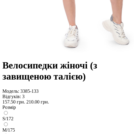
Велосипедки жіночі (з
завищеною талією)
Модель:
3385-133
Відгуків: 3
157.50 грн.
210.00 грн.
Розмір
S/172
M/175