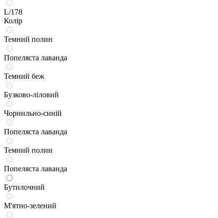
L/178
Колір
Темний полин
Попеляста лаванда
Темний беж
Бузково-ліловий
Чорнильно-синій
Попеляста лаванда
Темний полин
Попеляста лаванда
Бутилочний
М'ятно-зелений