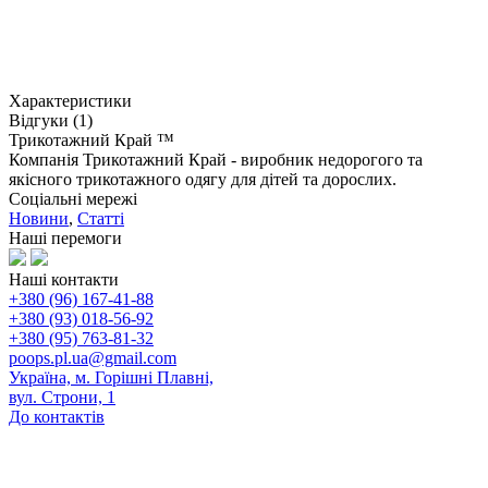
Характеристики
Відгуки (1)
Трикотажний Край ™
Компанія Трикотажний Край - виробник недорогого та
якісного трикотажного одягу для дітей та дорослих.
Соціальні мережі
Новини
,
Статті
Наші перемоги
Наші контакти
+380 (96) 167-41-88
+380 (93) 018-56-92
+380 (95) 763-81-32
poops.pl.ua@gmail.com
Україна, м. Горішні Плавні,
вул. Строни, 1
До контактів