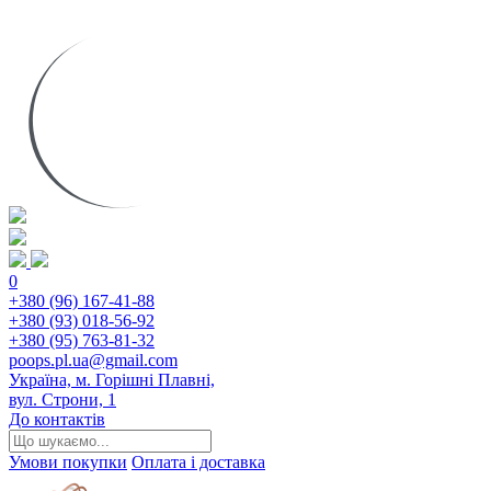
0
+380 (96) 167-41-88
+380 (93) 018-56-92
+380 (95) 763-81-32
poops.pl.ua@gmail.com
Україна, м. Горішні Плавні,
вул. Строни, 1
До контактів
Умови покупки
Оплата і доставка