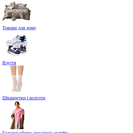
Товари для дому
Взуття
Шкарпетки і колготи
Головні убори, рукавиці, шарфи