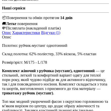
Наші сервіси
📦
Повернення та обмін протягом
14 днів
🚚
Легке
повернення
💸
Післяплата
(накладений платіж)
Опис
Характеристики
Відгуки (1)
Опис
Полотно: рубчик-мустанг однотонний
Склад полотна: 62% поліестер, 33% віскоза, 5% еластан
Розмір/зріст: M
/175 - L/178
Комплект жіночий з рубчика (мустанг), однотонний
— це
стильний, легкий та комфортний варіант одягу для теплої
пори року, який чудово підійде як для активного відпочинку,
так і для повсякденного носіння. Комплект складається з топа
та шортів, виготовлених з приємного до тіла матеріалу —
трикотажу рубчик (мустанг)
.
Топ має модний укорочений фасон з округлою горловиною та
м’яким вирізом по центру, що додає образу жіночності та
грайливості. Завдяки еластичній тканині він ідеально