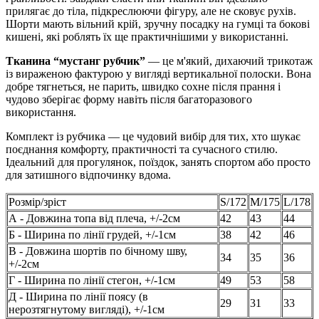
прилягає до тіла, підкреслюючи фігуру, але не сковує рухів.
Шорти мають вільний крій, зручну посадку на гумці та бокові
кишені, які роблять їх ще практичнішими у використанні.
Тканина “мустанг рубчик”
— це м'який, дихаючий трикотаж
із вираженою фактурою у вигляді вертикальної полоски. Вона
добре тягнеться, не парить, швидко сохне після прання і
чудово зберігає форму навіть після багаторазового
використання.
Комплект із рубчика — це чудовий вибір для тих, хто шукає
поєднання комфорту, практичності та сучасного стилю.
Ідеальний для прогулянок, поїздок, занять спортом або просто
для затишного відпочинку вдома.
Розмір/зріст
S/172
M/175
L/178
А - Довжина топа від плеча, +/-2см
42
43
44
Б - Ширина по лінії грудей, +/-1см
38
42
46
В - Довжина шортів по бічному шву,
34
35
36
+/-2см
Г - Ширина по лінії стегон, +/-1см
49
53
58
Д - Ширина по лінії поясу (в
29
31
33
нерозтягнутому вигляді), +/-1см