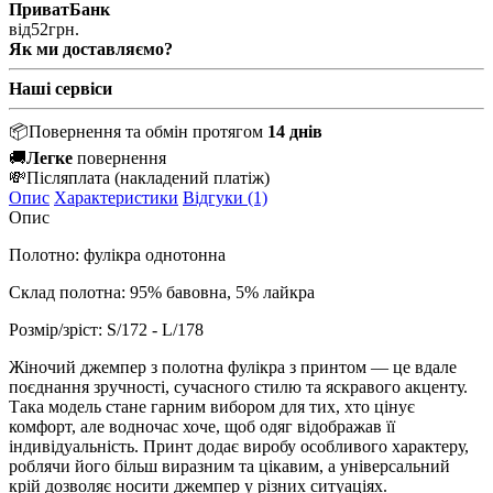
ПриватБанк
від
52
грн.
Як ми доставляємо?
Наші сервіси
📦
Повернення та обмін протягом
14 днів
🚚
Легке
повернення
💸
Післяплата
(накладений платіж)
Опис
Характеристики
Відгуки (1)
Опис
Полотно: фулікра однотонна
Склад полотна: 95% бавовна, 5% лайкра
Розмір/зріст:
S/172 - L/178
Жіночий джемпер з полотна фулікра з принтом — це вдале
поєднання зручності, сучасного стилю та яскравого акценту.
Така модель стане гарним вибором для тих, хто цінує
комфорт, але водночас хоче, щоб одяг відображав її
індивідуальність. Принт додає виробу особливого характеру,
роблячи його більш виразним та цікавим, а універсальний
крій дозволяє носити джемпер у різних ситуаціях.