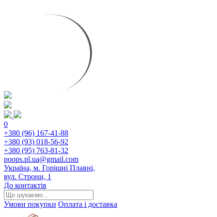
0
+380 (96) 167-41-88
+380 (93) 018-56-92
+380 (95) 763-81-32
poops.pl.ua@gmail.com
Україна, м. Горішні Плавні,
вул. Строни, 1
До контактів
Умови покупки
Оплата і доставка