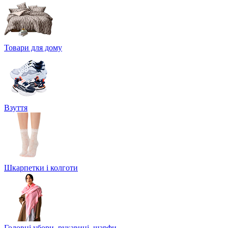
Товари для дому
Взуття
Шкарпетки і колготи
Головні убори, рукавиці, шарфи