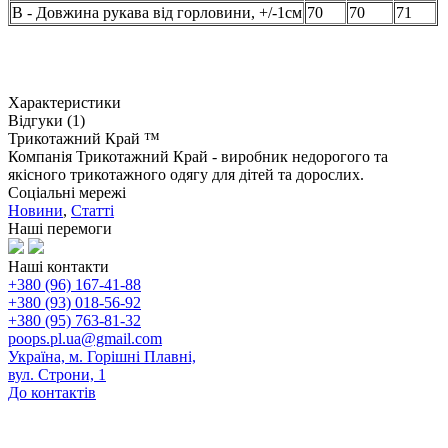
В - Довжина рукава від горловини, +/-1см
70
70
71
Характеристики
Відгуки (1)
Трикотажний Край ™
Компанія Трикотажний Край - виробник недорогого та
якісного трикотажного одягу для дітей та дорослих.
Соціальні мережі
Новини
,
Статті
Наші перемоги
Наші контакти
+380 (96) 167-41-88
+380 (93) 018-56-92
+380 (95) 763-81-32
poops.pl.ua@gmail.com
Україна, м. Горішні Плавні,
вул. Строни, 1
До контактів