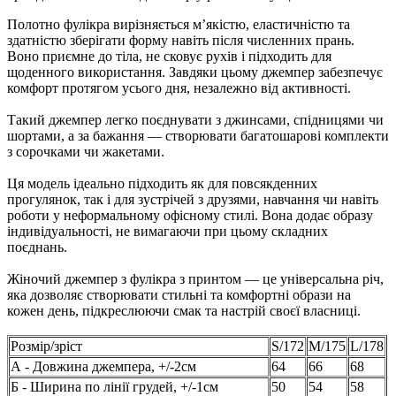
Полотно фулікра вирізняється м’якістю, еластичністю та
здатністю зберігати форму навіть після численних прань.
Воно приємне до тіла, не сковує рухів і підходить для
щоденного використання. Завдяки цьому джемпер забезпечує
комфорт протягом усього дня, незалежно від активності.
Такий джемпер легко поєднувати з джинсами, спідницями чи
шортами, а за бажання — створювати багатошарові комплекти
з сорочками чи жакетами.
Ця модель ідеально підходить як для повсякденних
прогулянок, так і для зустрічей з друзями, навчання чи навіть
роботи у неформальному офісному стилі. Вона додає образу
індивідуальності, не вимагаючи при цьому складних
поєднань.
Жіночий джемпер з фулікра з принтом — це універсальна річ,
яка дозволяє створювати стильні та комфортні образи на
кожен день, підкреслюючи смак та настрій своєї власниці.
Розмір/зріст
S/172
M/175
L/178
А - Довжина джемпера, +/-2см
64
66
68
Б - Ширина по лінії грудей, +/-1см
50
54
58