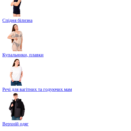
Спідня білизна
Купальники, плавки
Речі для вагітних та годуючих мам
Верхній одяг