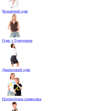
Чоловічий одяг
Одяг з Туреччини
Джинсовий одяг
Патріотична символіка