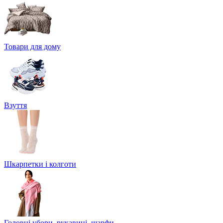
Товари для дому
Взуття
Шкарпетки і колготи
Головні убори, рукавиці, шарфи