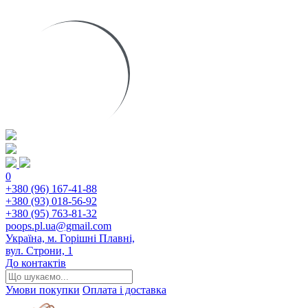
0
+380 (96) 167-41-88
+380 (93) 018-56-92
+380 (95) 763-81-32
poops.pl.ua@gmail.com
Україна, м. Горішні Плавні,
вул. Строни, 1
До контактів
Умови покупки
Оплата і доставка