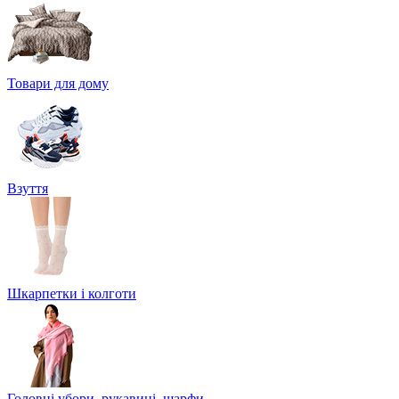
Товари для дому
Взуття
Шкарпетки і колготи
Головні убори, рукавиці, шарфи