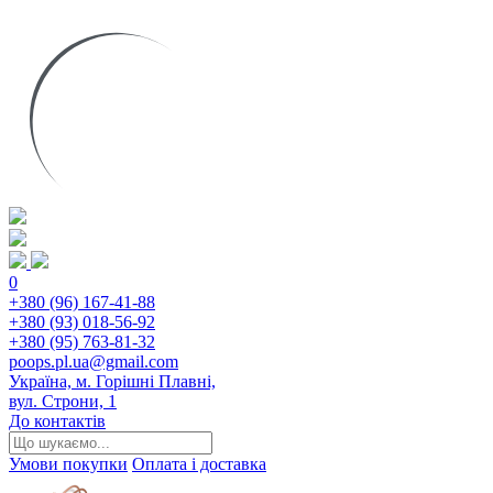
0
+380 (96) 167-41-88
+380 (93) 018-56-92
+380 (95) 763-81-32
poops.pl.ua@gmail.com
Україна, м. Горішні Плавні,
вул. Строни, 1
До контактів
Умови покупки
Оплата і доставка