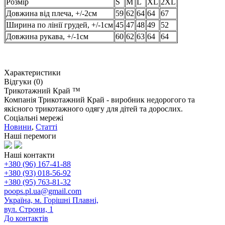
Розмір
S
М
L
XL
2XL
Довжина від плеча, +/-2см
59
62
64
64
67
Ширина по лінії грудей, +/-1см
45
47
48
49
52
Довжина рукава, +/-1см
60
62
63
64
64
Характеристики
Відгуки (0)
Трикотажний Край ™
Компанія Трикотажний Край - виробник недорогого та
якісного трикотажного одягу для дітей та дорослих.
Соціальні мережі
Новини
,
Статті
Наші перемоги
Наші контакти
+380 (96) 167-41-88
+380 (93) 018-56-92
+380 (95) 763-81-32
poops.pl.ua@gmail.com
Україна, м. Горішні Плавні,
вул. Строни, 1
До контактів