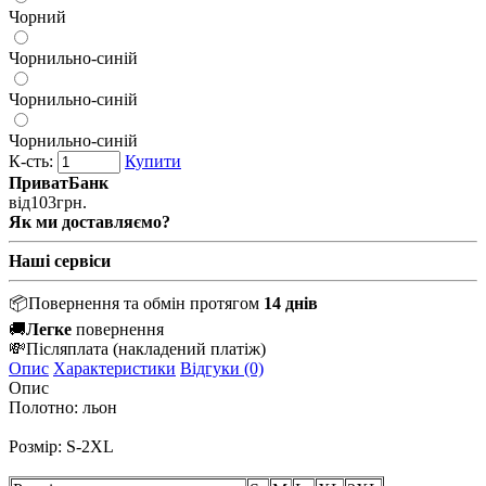
Чорний
Чорнильно-синій
Чорнильно-синій
Чорнильно-синій
К-сть:
Купити
ПриватБанк
від
103
грн.
Як ми доставляємо?
Наші сервіси
📦
Повернення та обмін протягом
14 днів
🚚
Легке
повернення
💸
Післяплата
(накладений платіж)
Опис
Характеристики
Відгуки (0)
Опис
Полотно: льон
Розмір: S-2XL