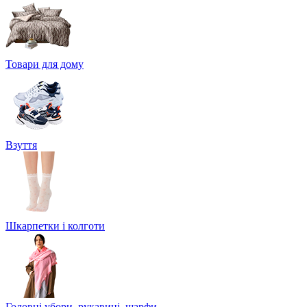
Товари для дому
Взуття
Шкарпетки і колготи
Головні убори, рукавиці, шарфи