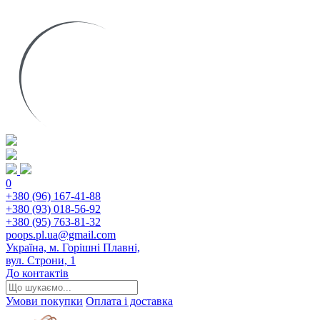
0
+380 (96) 167-41-88
+380 (93) 018-56-92
+380 (95) 763-81-32
poops.pl.ua@gmail.com
Україна, м. Горішні Плавні,
вул. Строни, 1
До контактів
Умови покупки
Оплата і доставка