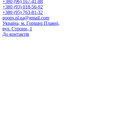
+380 (96) 167-41-88
+380 (93) 018-56-92
+380 (95) 763-81-32
poops.pl.ua@gmail.com
Україна, м. Горішні Плавні,
вул. Строни, 1
До контактів