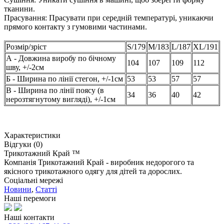
тканини.
Прасування: Прасувати при середній температурі, уникаючи
прямого контакту з гумовими частинами.
Розмір/зріст
S/179
M/183
L/187
XL/191
А - Довжина виробу по бічному
104
107
109
112
шву, +/-2см
Б - Ширина по лінії стегон, +/-1см
53
53
57
57
В - Ширина по лінії поясу (в
34
36
40
42
нерозтягнутому вигляді), +/-1см
Характеристики
Відгуки (0)
Трикотажний Край ™
Компанія Трикотажний Край - виробник недорогого та
якісного трикотажного одягу для дітей та дорослих.
Соціальні мережі
Новини
,
Статті
Наші перемоги
Наші контакти