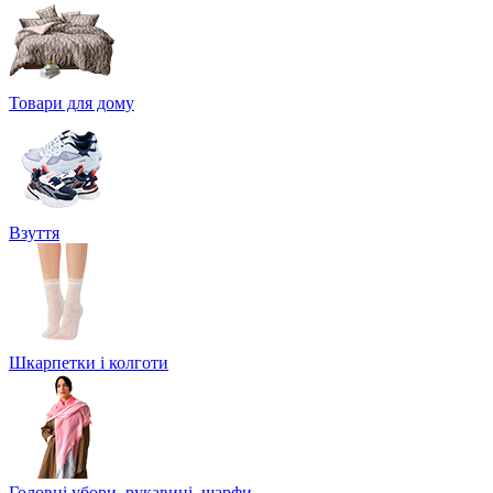
Товари для дому
Взуття
Шкарпетки і колготи
Головні убори, рукавиці, шарфи