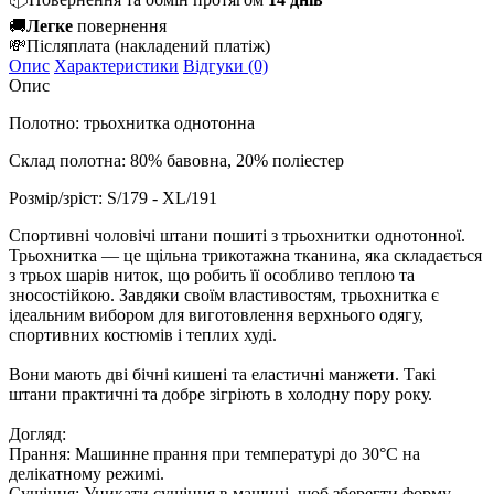
🚚
Легке
повернення
💸
Післяплата
(накладений платіж)
Опис
Характеристики
Відгуки (0)
Опис
Полотно: трьохнитка однотонна
Склад полотна: 80% бавовна, 20% поліестер
Розмір/зріст: S/179 - XL/191
Спортивні чоловічі штани пошиті з трьохнитки однотонної.
Трьохнитка — це щільна трикотажна тканина, яка складається
з трьох шарів ниток, що робить її особливо теплою та
зносостійкою. Завдяки своїм властивостям, трьохнитка є
ідеальним вибором для виготовлення верхнього одягу,
спортивних костюмів і теплих худі.
Вони мають дві бічні кишені та еластичні манжети. Такі
штани практичні та добре зігріють в холодну пору року.
Догляд:
Прання: Машинне прання при температурі до 30°C на
делікатному режимі.
Сушіння: Уникати сушіння в машині, щоб зберегти форму