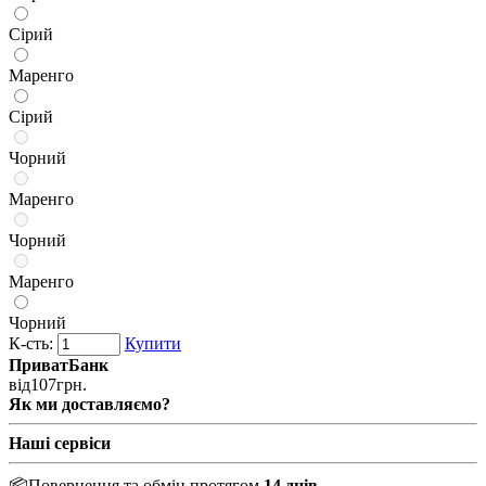
Сірий
Маренго
Сірий
Чорний
Маренго
Чорний
Маренго
Чорний
К-сть:
Купити
ПриватБанк
від
107
грн.
Як ми доставляємо?
Наші сервіси
📦
Повернення та обмін протягом
14 днів