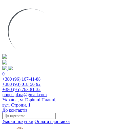
0
+380 (96) 167-41-88
+380 (93) 018-56-92
+380 (95) 763-81-32
poops.pl.ua@gmail.com
Україна, м. Горішні Плавні,
вул. Строни, 1
До контактів
Умови покупки
Оплата і доставка