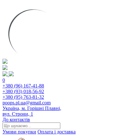
0
+380 (96) 167-41-88
+380 (93) 018-56-92
+380 (95) 763-81-32
poops.pl.ua@gmail.com
Україна, м. Горішні Плавні,
вул. Строни, 1
До контактів
Умови покупки
Оплата і доставка