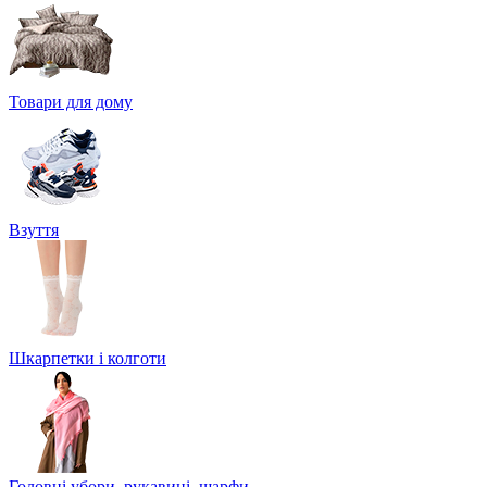
Товари для дому
Взуття
Шкарпетки і колготи
Головні убори, рукавиці, шарфи