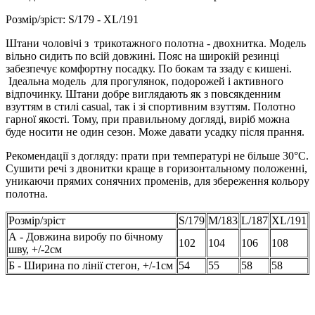
Розмір/зріст: S/179 - XL/191
Штани чоловічі з трикотажного полотна - двохнитка. Модель
вільно сидить по всій довжині. Пояс на широкій резинці
забезпечує комфортну посадку. По бокам та ззаду є кишені.
Ідеальна модель для прогулянок, подорожей і активного
відпочинку. Штани добре виглядають як з повсякденним
взуттям в стилі casual, так і зі спортивним взуттям. Полотно
гарної якості. Тому, при правильному догляді, виріб можна
буде носити не один сезон. Може давати усадку після прання.
Рекомендації з догляду: прати при температурі не більше 30°C.
Сушити речі з двонитки краще в горизонтальному положенні,
уникаючи прямих сонячних променів, для збереження кольору
полотна.
Розмір/зріст
S/179
M/183
L/187
XL/191
А - Довжина виробу по бічному
102
104
106
108
шву, +/-2см
Б - Ширина по лінії стегон, +/-1см
54
55
58
58