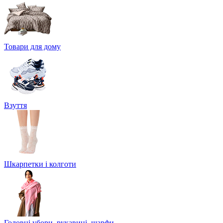
Товари для дому
Взуття
Шкарпетки і колготи
Головні убори, рукавиці, шарфи