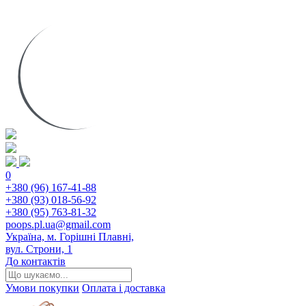
0
+380 (96) 167-41-88
+380 (93) 018-56-92
+380 (95) 763-81-32
poops.pl.ua@gmail.com
Україна, м. Горішні Плавні,
вул. Строни, 1
До контактів
Умови покупки
Оплата і доставка