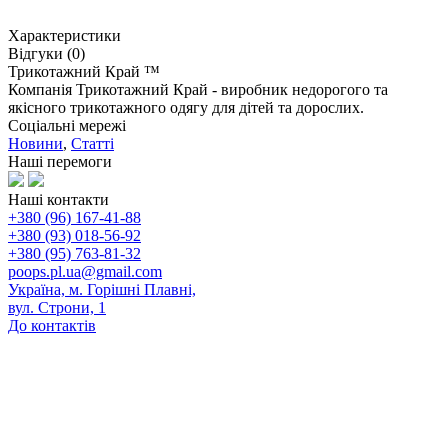
Характеристики
Відгуки (0)
Трикотажний Край ™
Компанія Трикотажний Край - виробник недорогого та
якісного трикотажного одягу для дітей та дорослих.
Соціальні мережі
Новини
,
Статті
Наші перемоги
Наші контакти
+380 (96) 167-41-88
+380 (93) 018-56-92
+380 (95) 763-81-32
poops.pl.ua@gmail.com
Україна, м. Горішні Плавні,
вул. Строни, 1
До контактів