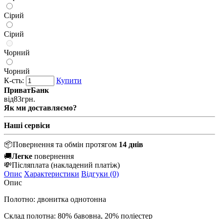
Сірий
Сірий
Чорний
Чорний
К-сть:
Купити
ПриватБанк
від
83
грн.
Як ми доставляємо?
Наші сервіси
📦
Повернення та обмін протягом
14 днів
🚚
Легке
повернення
💸
Післяплата
(накладений платіж)
Опис
Характеристики
Відгуки (0)
Опис
Полотно: двонитка однотонна
Склад полотна: 80% бавовна, 20% поліестер